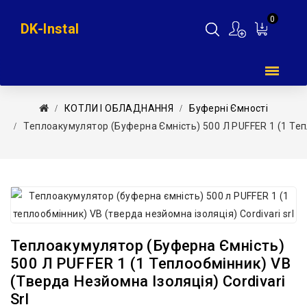
0
DK-Instal
Мій
кошик
КОТЛИ І ОБЛАДНАННЯ
Буферні Ємності
Теплоакумулятор (буферна Ємність) 500 Л PUFFER 1 (1 Тепл
Теплоакумулятор (буферна Ємність)
500 Л PUFFER 1 (1 Теплообмінник) VB
(тверда Незйомна Ізоляція) Cordivari
Srl