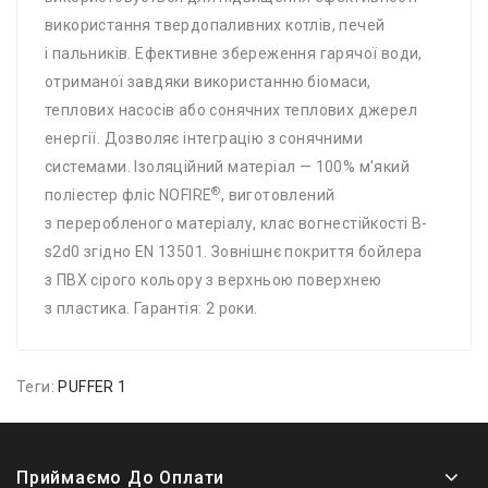
використання твердопаливних котлів, печей
і пальників. Ефективне збереження гарячої води,
отриманої завдяки використанню біомаси,
теплових насосів або сонячних теплових джерел
енергії. Дозволяє інтеграцію з сонячними
системами. Ізоляційний матеріал — 100% м'який
®
поліестер фліс NOFIRE
, виготовлений
з переробленого матеріалу, клас вогнестійкості B-
s2d0 згідно EN 13501. Зовнішнє покриття бойлера
з ПВХ сірого кольору з верхньою поверхнею
з пластика. Гарантія: 2 роки.
Теги:
PUFFER 1
Приймаємо До Оплати