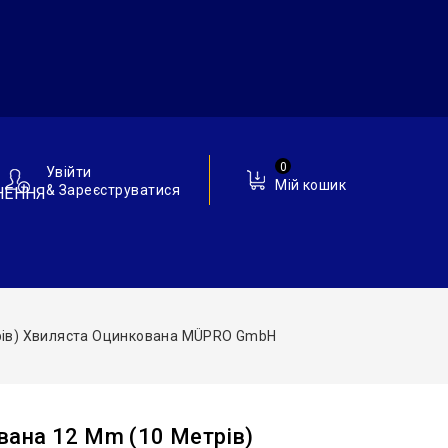
0
Увійти
Мій кошик
& Зареєструватися
НЕННЯ
рів) Хвиляста Оцинкована MÜPRO GmbH
ана 12 Mm (10 Метрів)