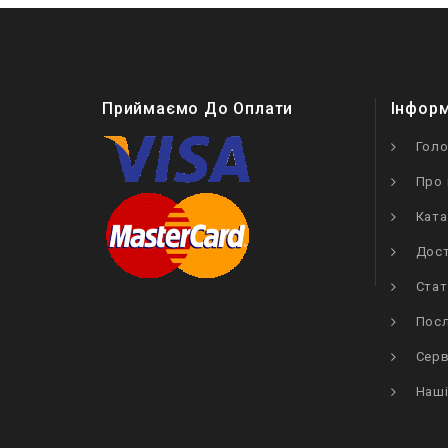
Приймаємо До Оплати
Інфор
Гол
Про 
Ката
Дост
Стат
Посл
Серв
Наші