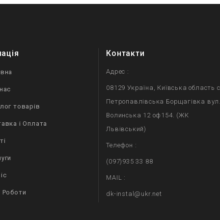
мація
Контакти
Адрес :
овна
08129 Україна, Київська область с
нас
Петропавлівська Борщагівка вул
лог товарів
Волинська 12 оф154. (ЖК
авка і Оплата
Львівський)
ті
Телефон :
уги
(097)935 33 88
іс
MAIL :
 Роботи
dk-instal@ukr.net