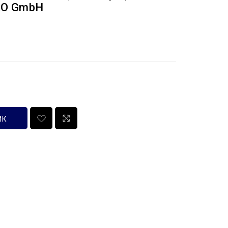
RO GmbH
ИК