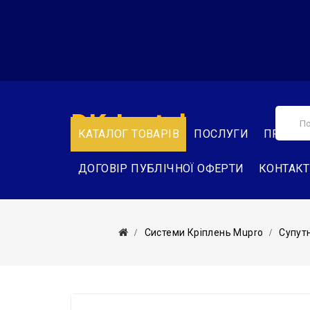
DK-Instal
КАТАЛОГ ТОВАРІВ
ПОСЛУГИ
ПРО НА
ДОГОВІР ПУБЛІЧНОЇ ОФЕРТИ
КОНТАК
Системи Кріплень Mupro
Супут