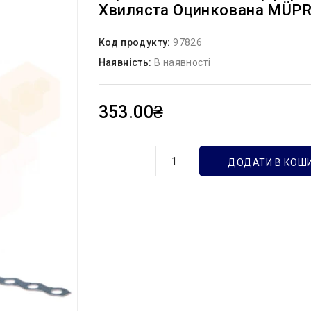
Хвиляста Оцинкована MÜP
Код продукту:
97826
Наявність:
В наявності
353.00₴
кількість
ДОДАТИ В КОШ