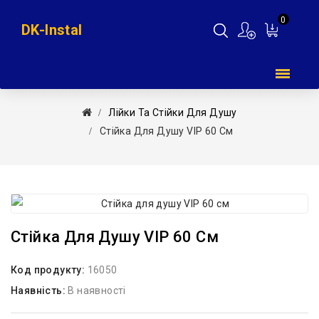
0
DK-Instal
Мій
кошик
Лійки Та Стійки Для Душу
Стійка Для Душу VIP 60 См
Стійка Для Душу VIP 60 См
Код продукту:
16050
Наявність:
В наявності