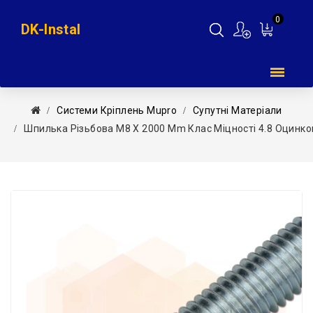
0
DK-Instal
Мій
кошик
Системи Кріплень Mupro
Супутні Матеріали
Шпилька Різьбова М8 Х 2000 Mm Клас Міцності 4.8 Оцин