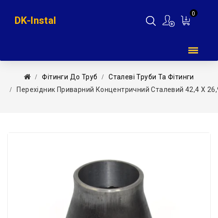
0
DK-Instal
Мій
кошик
Фітинги До Труб
Сталеві Труби Та Фітинги
Перехідник Приварний Концентричний Сталевий 42,4 Х 26,9