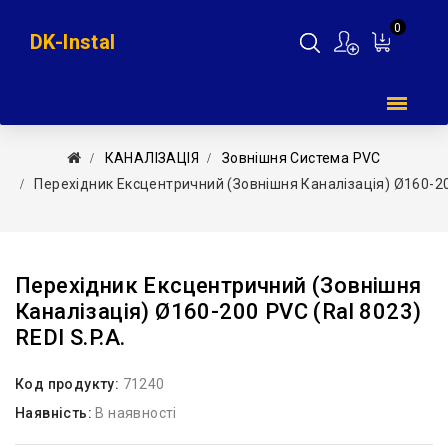
0
DK-Instal
Мій
кошик
КАНАЛІЗАЦІЯ
Зовнішня Система PVC
Перехідник Ексцентричний (зовнішня Каналізація) Ø160-200
Перехідник Ексцентричний (зовнішня
Каналізація) Ø160-200 PVC (Ral 8023)
REDI S.p.a.
Код продукту:
71240
Наявність:
В наявності