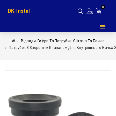
0
DK-Instal
Мій
кошик
Відводи, Гофри Та Патрубки Унітазів Та Бачків
Патрубок З Зворонтім Клапаном Для Внутрішнього Бачка 