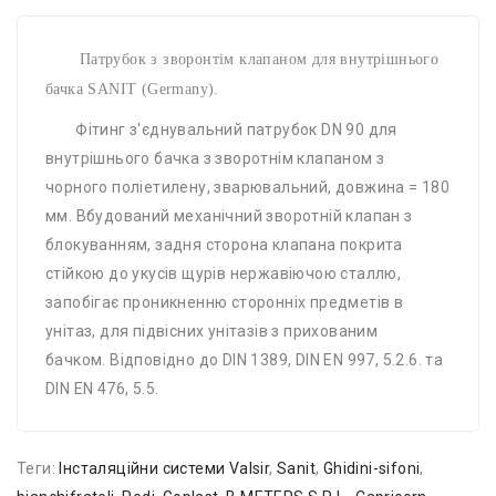
Патрубок з зворонтім клапаном для внутрішнього
бачка SANIT (Germany).
Фітинг з'єднувальний патрубок DN 90 для
внутрішнього бачка з зворотнім клапаном з
чорного поліетилену, зварювальний, довжина = 180
мм. Вбудований механічний зворотній клапан з
блокуванням, задня сторона клапана покрита
стійкою до укусів щурів нержавіючою сталлю,
запобігає проникненню сторонніх предметів в
унітаз, для підвісних унітазів з прихованим
бачком. Відповідно до DIN 1389, DIN EN 997, 5.2.6. та
DIN EN 476, 5.5.
Теги:
Інсталяційни системи Valsir
,
Sanit
,
Ghidini-sifoni
,