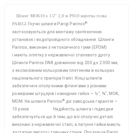
Шланг MOK10 х 1/2″ 2,0 м PN10 коротка голка
®
Гнучкі шланги Parigi Parinox
PARIGI.
застосовуються для монтажу сантехнічних
установок і водопровідного обладнання. Шланги
Parinox, виконані з нетоксичного гуми (EPDM)
і мають оплітку з нержавіючої сталевого дроту.
Шланги Parinox DN8 довжиною від 200 до 2 000 мм,
з екслюзівним кольоровим плетінням в кольорах
національного прапора Італії. Кінці шлангів
забезпечені сполучними фітингами з різними
розмірами штуцерів і накидних гайок — ½", ⅜", MOK,
®
MOM. На шланги Parinox
діє заводська гарантія —
10 років. Надійність шланга і підводки
забезпечується ще й тим, що всі сполучні деталі
виконані з нержавіючої сталі, а латунні гайки мають
достатню висоту і товщину стінок. Продукція Рarigi