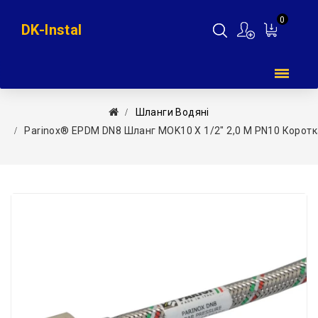
0
DK-Instal
Мій
кошик
Шланги Водяні
Parinox® EPDM DN8 Шланг MOK10 Х 1/2″ 2,0 М PN10 Коротка