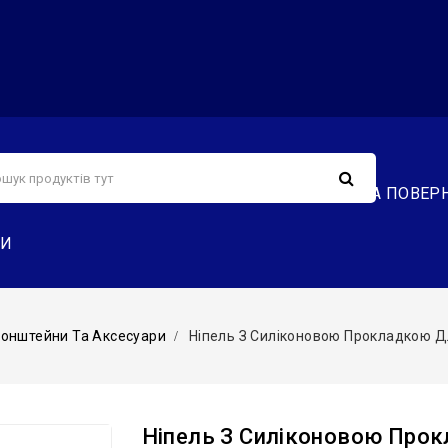
С
СЕРВІС
ДОСТАВКА ТА ОПЛАТА
ОБМІН ТА ПОВЕР
ТИ
онштейни Та Аксесуари
Ніпель З Силіконовою Прокладкою Для
Ніпель З Силіконовою Прок