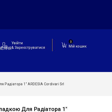
0
Увійти
Мій кошик
& Зареєструватися
НЕННЯ
 Радіатора 1″ ARDESIA Cordivari Srl
ладкою Для Радіатора 1″