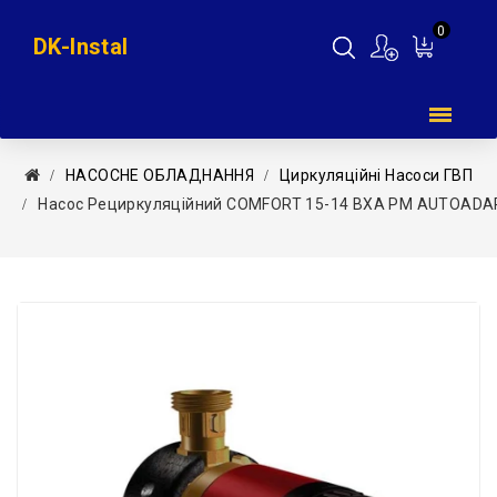
0
DK-Instal
Мій
кошик
НAСОСНЕ ОБЛАДНАННЯ
Циркуляційні Насоси ГВП
Насос Рециркуляційний COMFORT 15-14 BXA PM AUTOADAPT