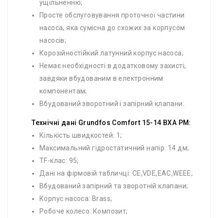
ущільненню;
Просте обслуговування проточної частини
насоса, яка сумісна до схожих за корпусом
насосів;
Корозійностійкий латунний корпус насоса;
Немає необхідності в додатковому захисті,
завдяки вбудованим в електронним
компонентам;
Вбудований зворотний і запірний клапани.
Технічні дані Grundfos Comfort 15-14 BXA PM:
Кількість швидкостей: 1;
Максимальний гідростатичний напір: 14 дм;
TF-клас: 95;
Дані на фірмовій табличці: CE,VDE,EAC,WEEE;
Вбудований запірний та зворотній клапани;
Корпус насоса: Brass;
Робоче колесо: Композит;