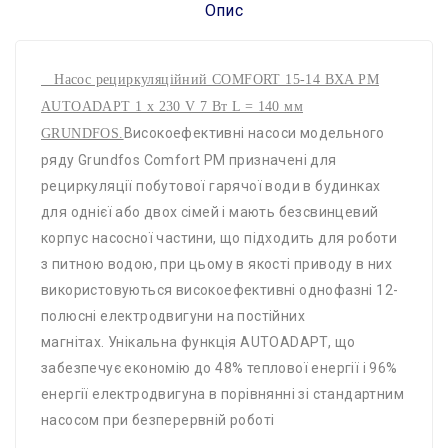
Опис
Насос рециркуляційний COMFORT 15-14 BXA PM
AUTOADAPT 1 х 230 V 7 Вт L = 140 мм
Високоефективні насоси модельного
GRUNDFOS.
ряду Grundfos Comfort PM призначені для
рециркуляції побутової гарячої води в будинках
для однієї або двох сімей і мають безсвинцевий
корпус насосної частини, що підходить для роботи
з питною водою, при цьому в якості приводу в них
використовуються високоефективні однофазні 12-
полюсні електродвигуни на постійних
магнітах. Унікальна функція AUTOADAPT, що
забезпечує економію до 48% теплової енергії і 96%
енергії електродвигуна в порівнянні зі стандартним
насосом при безперервній роботі