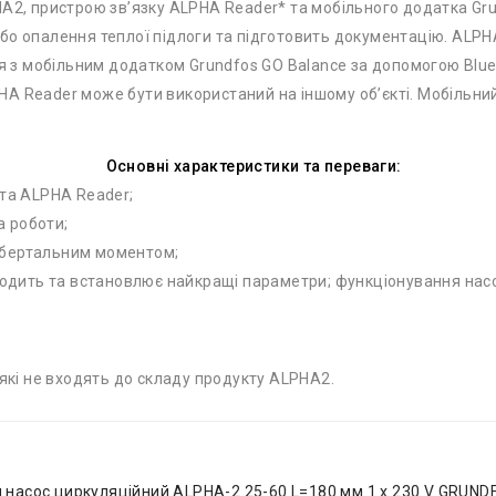
, пристрою зв’язку ALPHA Reader* та мобільного додатка Grun
бо опалення теплої підлоги та підготовить документацію. ALPHA
ся з мобільним додатком Grundfos GO Balance за допомогою Blue
A Reader може бути використаний на іншому об’єкті. Мобільни
Основні характеристики та переваги:
 та ALPHA Reader;
а роботи;
обертальним моментом;
дить та встановлює найкращі параметри; функціонування насо
які не входять до складу продукту ALPHA2.
 насос циркуляційний ALPHA-2 25-60 L=180 мм 1 x 230 V GRUND