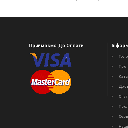
Приймаємо До Оплати
Інфор
Гол
Про 
Ката
Дост
Стат
Посл
Серв
Наші