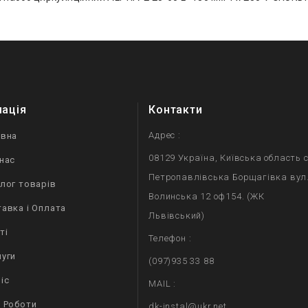
мація
Контакти
Адрес :
овна
08129 Україна, Київська область с
нас
Петропавлівська Борщагівка вул
лог товарів
Волинська 12 оф154. (ЖК
авка і Оплата
Львівський)
ті
Телефон :
уги
(097)935 33 88
іс
MAIL :
 Роботи
dk-instal@ukr.net