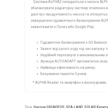
Система ALPHA2 складається з насоса ALPHA2
збалансувати радіаторну систему опалення а
дані про продуктивність насоса та спілкуєть
завершення гідравлічного балансування ALPH
завантажити з iTunes або Google Play.
Гідравлічне балансування з GO Balance
Захист від сухого ходу під час запуску т
Надійний перезапуск з максимальним 
Функція AUTOADAPT автоматично знахо
Найвища ефективність на ринку;
Безумовна гарантія 5 років .
* ALPHA Reader та смартфон є аксесуарами, 
Теги:
Насоси GRUNDFOS
,
SEA-LAND
,
SOLAR.Купити