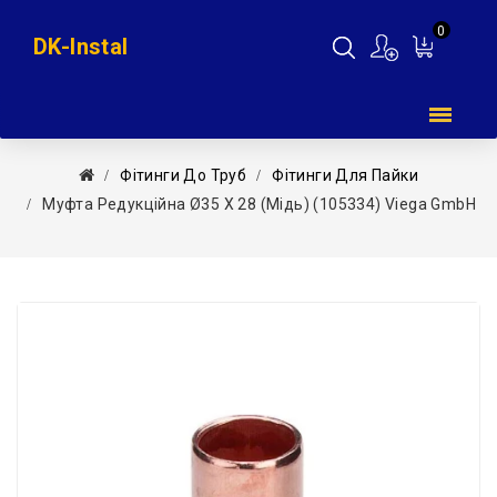
0
DK-Instal
Мій
кошик
Фітинги До Труб
Фітинги Для Пайки
Муфта Редукційна Ø35 Х 28 (мідь) (105334) Viega GmbH