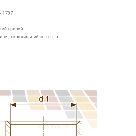
N 1787.
дий припой.
лія, холодильний агент і ін.