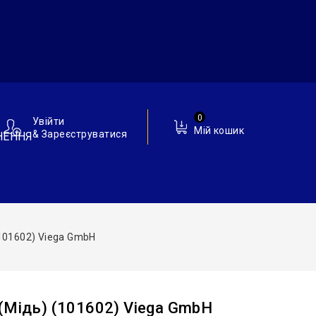
0
Увійти
Мій кошик
& Зареєструватися
НЕННЯ
(101602) Viega GmbH
(мідь) (101602) Viega GmbH