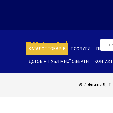
DK-Instal
КАТАЛОГ ТОВАРІВ
ПОСЛУГИ
ПРО НА
ДОГОВІР ПУБЛІЧНОЇ ОФЕРТИ
КОНТАК
Фітинги До Т