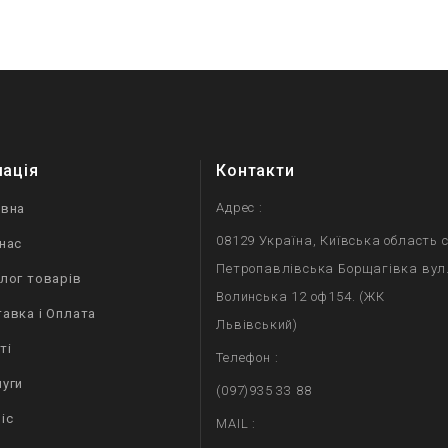
мація
Контакти
Адрес :
овна
08129 Україна, Київська область с
нас
Петропавлівська Борщагівка вул
лог товарів
Волинська 12 оф154. (ЖК
авка і Оплата
Львівський)
ті
Телефон :
уги
(097)935 33 88
іс
MAIL :