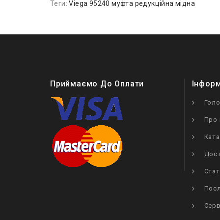
Теги:
Viega 95240 муфта редукційна мідна
Приймаємо До Оплати
Інфор
Гол
Про 
Ката
Дост
Стат
Посл
Серв