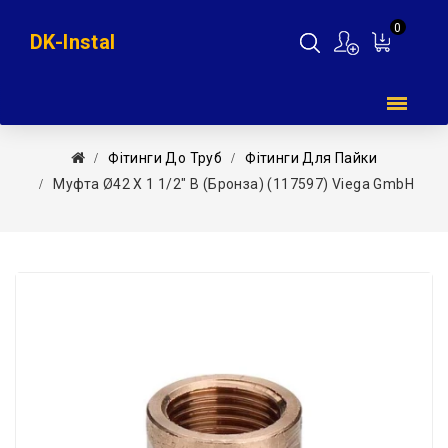
0
DK-Instal
Мій
кошик
Фітинги До Труб
Фітинги Для Пайки
Муфта Ø42 Х 1 1/2″ В (бронза) (117597) Viega GmbH