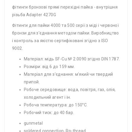
фітинги бронзові прямі перехідні пайка - внутрішня
різьба Adapter 4270G
Фітинги для пайки 4000 та 500 серії з міді і червоної
бронзи для з'єднання методом пайки. Виробництво
і контроль за якістю сертифіковані згідно з ISO
9002.
Матеріал: мідь SF-Cu № 2.0090 згідно DIN 1787.
Розміри: від 6 до 159 мм.
Матеріал для з'єднання: м'який чи твердий
припой.
Робоче середовище: вода, повітря, газ, олія,
холодильний агент і ін.
Робоча температура: до 150°С.
Робочий тиск: до 40 бар.
gunmetal
soldered connection, Rp-​thread