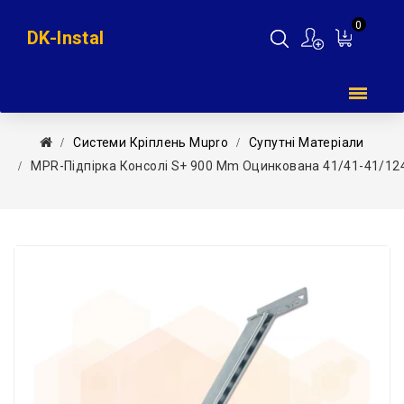
0
DK-Instal
Мій
кошик
Системи Кріплень Mupro
Супутні Матеріали
MPR-Підпірка Консолі S+ 900 Mm Оцинкована 41/41-41/1