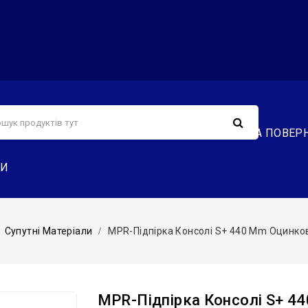
С
СЕРВІС
ДОСТАВКА ТА ОПЛАТА
ОБМІН ТА ПОВЕР
ТИ
Супутні Матеріали
MPR-Підпірка Консолі S+ 440 Mm Оцинк
MPR-Підпірка Консолі S+ 4