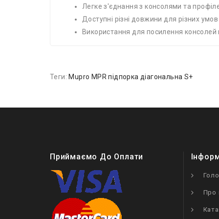
Легке з'єднання з консолями та профіл
Доступні різні довжини для різних умо
Використання для посилення консолей
Теги:
Mupro MPR підпорка діагональна S+
Приймаємо До Оплати
Інфор
Гол
Про 
Ката