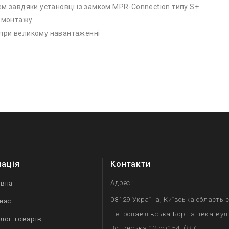
ем завдяки установці із замком MPR-Connection типу S+
в монтажу
 при великому навантаженні
мація
Контакти
Адрес :
овна
08129 Україна, Київська область с
нас
Петропавлівська Борщагівка вул
лог товарів
Волинська 12 оф154. (ЖК