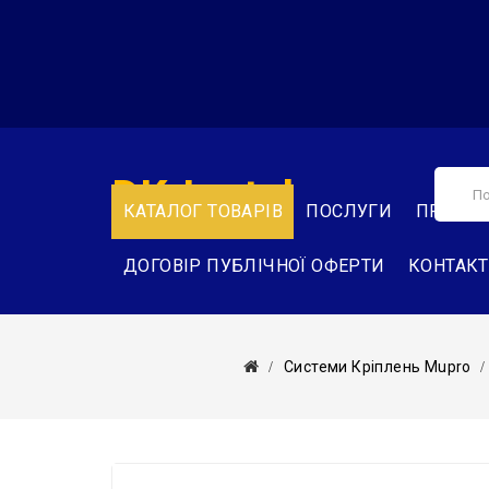
DK-Instal
КАТАЛОГ ТОВАРІВ
ПОСЛУГИ
ПРО НА
ДОГОВІР ПУБЛІЧНОЇ ОФЕРТИ
КОНТАК
Системи Кріплень Mupro