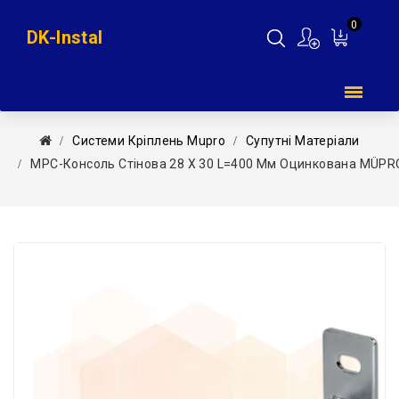
0
DK-Instal
Мій
кошик
Системи Кріплень Mupro
Супутні Матеріали
MPC-Консоль Стінова 28 Х 30 L=400 Мм Оцинкована MÜP