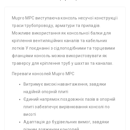
Mupro MPC виступаюча консоль несучої конструкції
траси трубопроводу, арматури та приладів.
Можливе використання як консольної балки для
кріплення вентиляційних каналів та кабельних
лотків У поєднанні з сідлоподібними та торцевими
фланцями консоль можна використовувати як
траверсу для кріплення труб у шахтах та каналах.
Переваги консолей Mupro MPC
Витримує високі навантаження, завдяки
надійній опорній плиті
Єдиний напрямок поздовжніх пазів в опорній
плиті забезпечує вирівнювання консолі по
висоті
Адаптація до будівельних вимог, завдяки
різним довжинам консолей