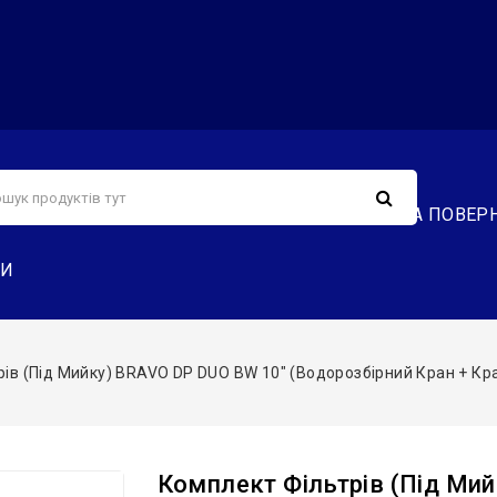
С
СЕРВІС
ДОСТАВКА ТА ОПЛАТА
ОБМІН ТА ПОВЕР
ТИ
ів (під Мийку) BRAVO DP DUO BW 10″ (водорозбірний Кран + Кран
Комплект Фільтрів (під Ми