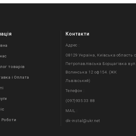
мація
Контакти
Адрес :
овна
08129 Україна, Київська область с
нас
Петропавлівська Борщагівка вул
лог товарів
Волинська 12 оф154. (ЖК
авка і Оплата
Львівський)
ті
Телефон :
уги
(097)935 33 88
іс
MAIL :
 Роботи
dk-instal@ukr.net