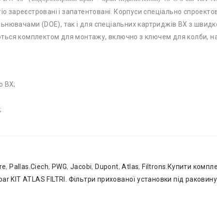
і Trio зареєстровані і запатентовані. Корпуси спеціально спроект
ьнювачами (DOE), так і для спеціальних картриджів BX з швидк
ся комплектом для монтажу, включно з ключем для колби, на
:
о BX;
;
re
,
Pallas.Ciech
,
PWG
,
Jacobi
,
Dupont
,
Atlas
,
Filtrons.Купити компл
ar KIT ATLAS FILTRI. Фільтри прихованої установки під раковину A