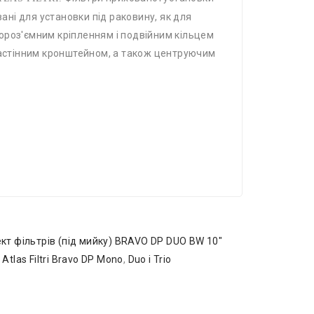
овані для установки під раковину, як для
ороз'ємним кріпленням і подвійним кільцем
стінним кронштейном, а також центруючим
ект фільтрів (під мийку) BRAVO DP DUO BW 10″
tlas Filtri Bravo DP Mono
,
Duo і Trio