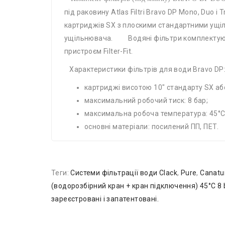
під раковину Atlas Filtri Bravo DP Mono, Duo 
картриджів SX з плоскими стандартними ущіл
ущільнювача. Водяні фільтри комплектують
пристроєм Filter-Fit.
Характеристики фільтрів для води Bravo DP
картриджі висотою 10″ стандарту SX аб
максимальний робочий тиск: 8 бар;
максимальна робоча температура: 45°C
основні матеріали: посилений ПП, ПЕТ.
Теги:
Системи фільтрації води Clack
,
Pure
,
Canatu
(водорозбірний кран + кран підключення) 45°C 8 b
зареєстровані і запатентовані.