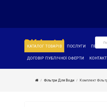
DK-Instal
КАТАЛОГ ТОВАРІВ
ПОСЛУГИ
ПРО НА
ДОГОВІР ПУБЛІЧНОЇ ОФЕРТИ
КОНТАК
Фільтри Для Води
Комплект Фільтр