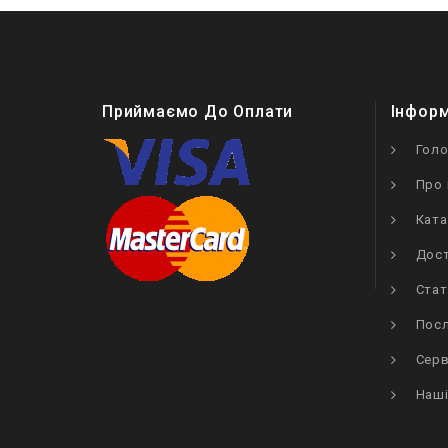
Приймаємо До Оплати
Інфор
Гол
Про 
Ката
Дост
Стат
Посл
Серв
Наші