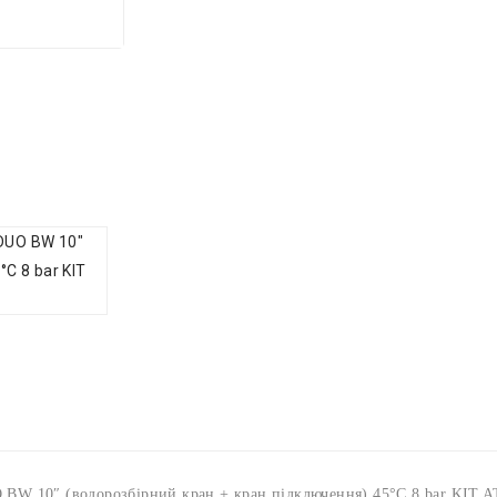
W 10″ (водорозбірний кран + кран підключення) 45°C 8 bar KIT 