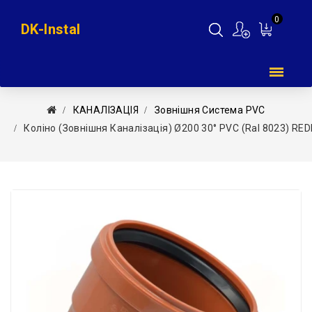
0
DK-Instal
Мій
кошик
КАНАЛІЗАЦІЯ
Зовнішня Система PVC
Коліно (зовнішня Каналізація) Ø200 30° PVC (Ral 8023) REDI