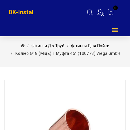
0
DK-Instal
Мій
кошик
Фітинги До Труб
Фітинги Для Пайки
Коліно Ø18 (мідь) 1 Муфта 45° (100773) Viega GmbH