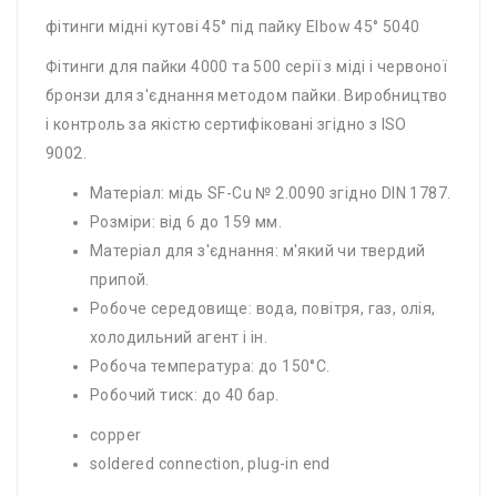
фітинги мідні кутові 45° під пайку Elbow 45° 5040
Фітинги для пайки 4000 та 500 серії з міді і червоної
бронзи для з'єднання методом пайки. Виробництво
і контроль за якістю сертифіковані згідно з ISO
9002.
Матеріал: мідь SF-Cu № 2.0090 згідно DIN 1787.
Розміри: від 6 до 159 мм.
Матеріал для з'єднання: м'який чи твердий
припой.
Робоче середовище: вода, повітря, газ, олія,
холодильний агент і ін.
Робоча температура: до 150°С.
Робочий тиск: до 40 бар.
copper
soldered connection, plug-​in end