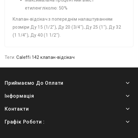
Максимальна процентний вміст
етиленгліколю: 50%
Клапан-відсікач з попереднім налаштуванням
розміри Ду 15 (1/2″), Ду 20 (3/4″), Ду 25 (1″), Ду 32
(1 1/4″), Ду 40 (1 1/2″).
Теги:
Caleffi 142 клапан-відсікач
Приймаємо До Оплати
Інформація
Контакти
Графік Роботи :