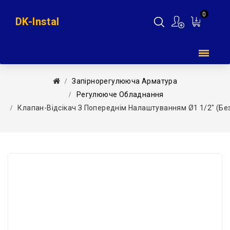
0
DK-Instal
Мій
кошик
Запірнорегулююча Арматура
Регулююче Обладнання
Клапан-Відсікач З Попереднім Налаштуванням Ø1 1/2″ (без Із