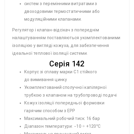
систем з перемінними витратами з
двоходовими термостатичними або
модуляційними клапанами.
Регулятор і клапан-відсікач з попереднім
налаштуванням поставляються укомплектованими
ізоляцією у вигляді кожуха, для забезпечення
ідеальної теплової ізоляції системи.
Cepія 142
Корпус зі сплаву марки С1 стійкого
до вимивання цинку
Укомплектований сполучної капілярної
трубкою з клапаном на трубопроводі подачі
Кожух ізоляції попередньої формовки
гарячим способом з ЕРР
Максимальний робочий тиск: 16 бар
Діапазон температури: −10 ÷ +120°С