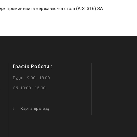
идж промивний із нержавіючої сталі (AISI 316) SA
Графік Роботи :
Будні : 9:00 - 18:00
.
Сб: 10:00 - 15:00
.
Карта проїзду