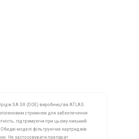
трідж SA SX (DOE) виробництва ATLAS
пропіленовим стрижнем для забезпечення
датність, підтримуючи при цьому низький
04. Обидві моделі фільтруючих картриджів
дою. Не застосовувати препарат