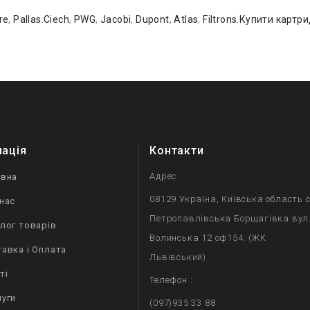
re
,
Pallas.Ciech
,
PWG
,
Jacobi
,
Dupont
,
Atlas
,
Filtrons.Купити картр
мація
Контакти
Адрес :
овна
08129 Україна, Київська область с
нас
Петропавлівська Борщагівка вул
лог товарів
Волинська 12 оф154. (ЖК
авка і Оплата
Львівський)
ті
Телефон :
уги
(097)935 33 88