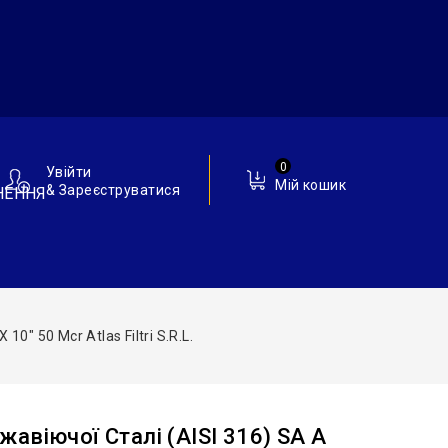
0
Увійти
Мій кошик
& Зареєструватися
НЕННЯ
″ 50 Mcr Atlas Filtri S.r.l.
авіючої Сталі (AISI 316) SA A