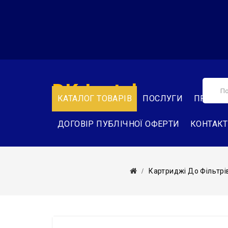
DK-Instal
КАТАЛОГ ТОВАРІВ
ПОСЛУГИ
ПРО НА
ДОГОВІР ПУБЛІЧНОЇ ОФЕРТИ
КОНТАК
Картриджі До Фільтрі