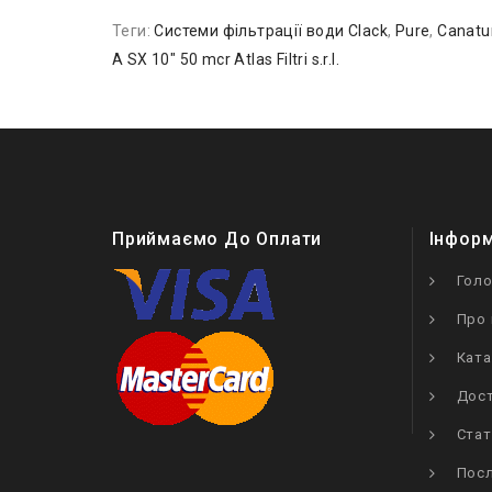
Теги:
Системи фільтрації води Clack
,
Pure
,
Canatu
A SX 10″ 50 mcr Atlas Filtri s.r.l.
Приймаємо До Оплати
Інфор
Гол
Про 
Ката
Дост
Стат
Посл