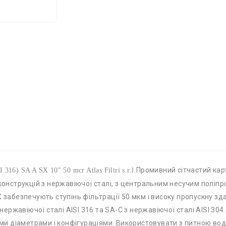
Промивний сітчастий кар
16) SA A SX 10″ 50 mcr Atlas Filtri s.r.l.
х конструкцій з нержавіючої сталі, з центральним несучим полі
X забезпечують ступінь фільтрації 50 мкм і високу пропускну з
з нержавіючої сталі AISI 316 та SA-C з нержавіючої сталі AISI 3
ними діаметрами і конфігураціями. Використовувати з питною во