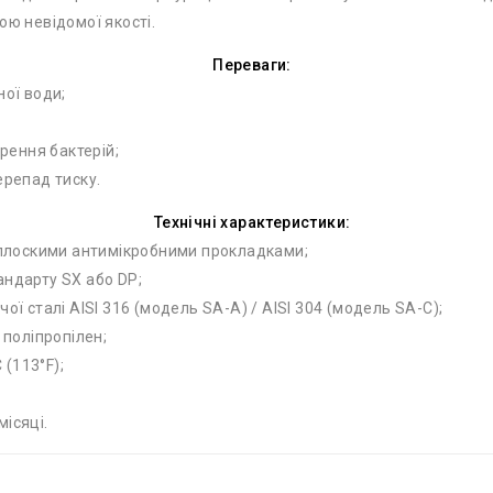
ою невідомої якості.
Переваги:
ної води;
ення бактерій;
ерепад тиску.
Технічні характеристики:
з плоскими антимікробними прокладками;
андарту SX або DP;
ої сталі AISI 316 (модель SA-A) / AISI 304 (модель SA-C);
 поліпропілен;
(113°F);
ісяці.