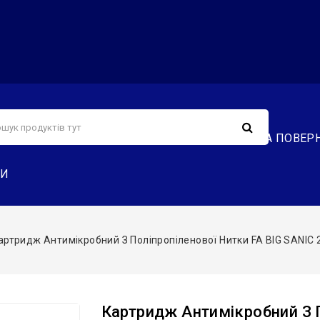
С
СЕРВІС
ДОСТАВКА ТА ОПЛАТА
ОБМІН ТА ПОВЕР
ТИ
артридж Антимікробний З Поліпропіленової Нитки FA BIG SANIC 20″ 
Картридж Антимікробний З П