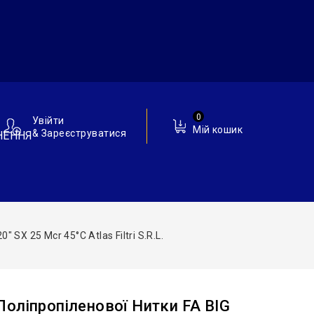
0
Увійти
Мій кошик
& Зареєструватися
НЕННЯ
SX 25 Mcr 45°C Atlas Filtri S.r.l.
оліпропіленової Нитки FA BIG