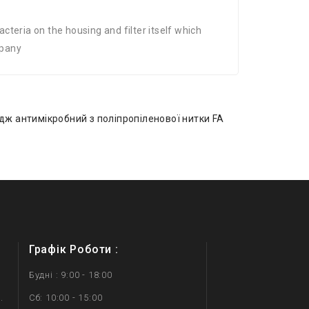
cteria on the housing and filter itself which
mpany
идж антимікробний з поліпропіленової нитки FA
Графік Роботи :
Будні : 9:00 - 18:00
.
Сб: 10:00 - 15:00