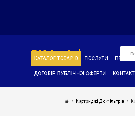
DK-Instal
КАТАЛОГ ТОВАРІВ
ПОСЛУГИ
ПРО НА
ДОГОВІР ПУБЛІЧНОЇ ОФЕРТИ
КОНТАК
Картриджі До Фільтрів
К