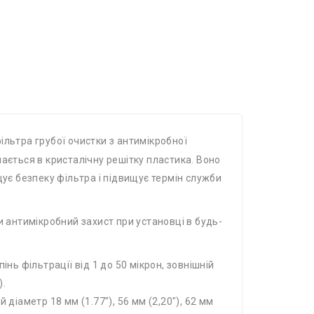
ільтра грубої очистки з антимікробної
ається в кристалічну решітку пластика. Воно
щує безпеку фільтра і підвищує термін служби
 антимікробний захист при установці в будь-
інь фільтрації від 1 до 50 мікрон, зовнішній
).
й діаметр 18 мм (1.77″), 56 мм (2,20″), 62 мм