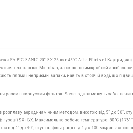
Картриджі ф
и FA BIG SANIC 20″ SX 25 mcr 45°C Atlas Filtri s.r.l.
ється технологією Microban, за якою антимікробний засіб включ
ють плями і неприємні запахи, навіть в стоячій воді, що підви
я разом з корпусами фільтрів Sanic, однак можуть забезпечити
 з розплаву аеродинамічним методом, висотою від 5″ до 50″, ступ
онфігурації SX і BX. Максимальна робоча температура: 80°C (176°F
ю від 4″ до 40″, ступінь фільтрації від 1 до 100 мікрон, зовнішні