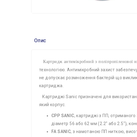
Опис
Картридж антимікробний з поліпропіленової нитк
технологією. Антимікробний захист забезпечу
не допускає розмноження бактерій що виклика
картриджа.
Картриджі Sanic призначені для використанн
який корпус.
CPP SANIC
, картриджі з ПП, отриманого
діаметр 56 або 62 мм (2.2″ або 2.5″), к
FA SANIC
, з намотаною ПП ниткою, висото