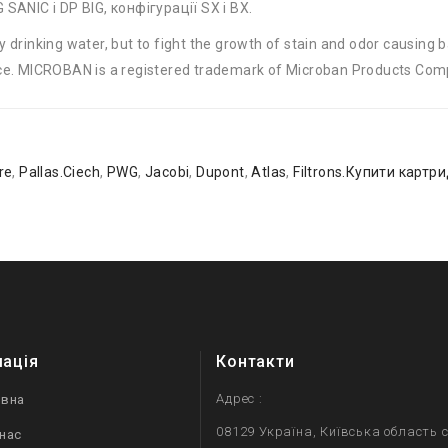
G SANIC і DP BIG, конфігурації SX і BX.
rinking water, but to fight the growth of stain and odor causing ba
ance. MICROBAN is a registered trademark of Microban Products Co
re
,
Pallas.Ciech
,
PWG
,
Jacobi
,
Dupont
,
Atlas
,
Filtrons.Купити картр
мація
Контакти
Адрес :
овна
08129 Україна, Київська область с
нас