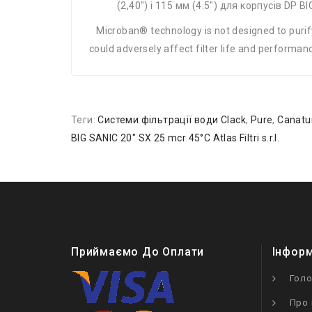
(2,40″) і 115 мм (4.5″) для корпусів DP BI
Microban® technology is not designed to purify d
could adversely affect filter life and perform
Теги:
Системи фільтрації води Clack
,
Pure
,
Canatu
BIG SANIC 20″ SX 25 mcr 45°C Atlas Filtri s.r.l.
Приймаємо До Оплати
Інфор
Гол
Про 