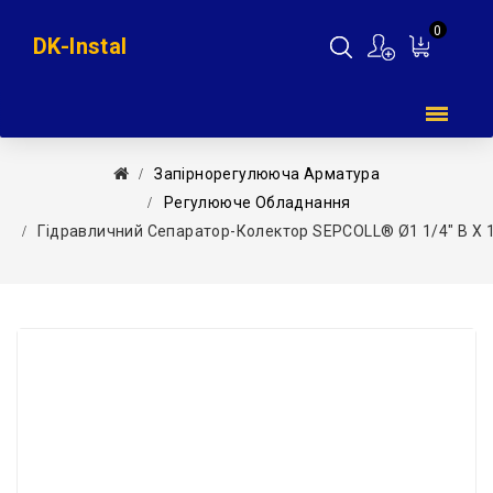
0
DK-Instal
Мій
кошик
Запірнорегулююча Арматура
Регулююче Обладнання
Гідравличний Сепаратор-Колектор SEPCOLL® Ø1 1/4″ В X 1 