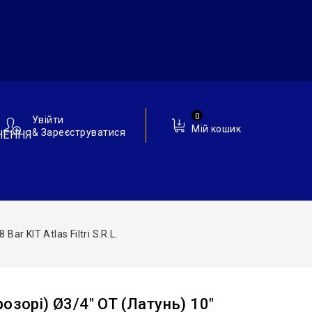
0
Увійти
Мій кошик
& Зареєструватися
НЕННЯ
ar KIT Atlas Filtri S.r.l.
озорі) Ø3/4″ OT (латунь) 10″