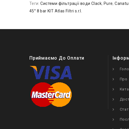
Теги:
Системи фільтрації води Clack
,
Pure
,
Canatu
45° 8 bar KIT Atlas Filtri s.r.l.
Приймаємо До Оплати
Інфор
Гол
Про 
Ката
Дост
Стат
Посл