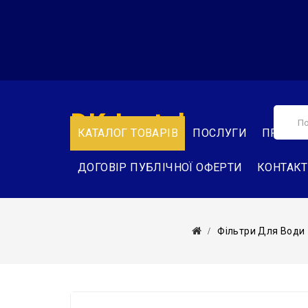
DK-Instal
КАТАЛОГ ТОВАРІВ
ПОСЛУГИ
ПРО НА
ДОГОВІР ПУБЛІЧНОЇ ОФЕРТИ
КОНТАК
Фільтри Для Води