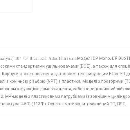
Моделі DP Mono, DP Duo і D
нь) 10″ 45° 8 bar KIT Atlas Filtri s.r.l.
 плоскими стандартними ущільнювачами (DOE), а також для спец
. Корпуси зі спеціальним додатковим центрирующим Filter-Fit д
делі з конічною різьбою (NPT) з пластика. Моделі з прозорими (
лапаном з функцією самоочищення, забезпечені зливний лійкою 
002. MP-моделі з пластиковими патрубками із зовнішнім цилінд
ература: 45°C (113°F). Основні матеріали: посилений ПП, ПЕТ.