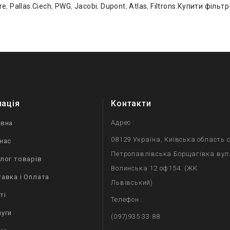
re
,
Pallas.Ciech
,
PWG
,
Jacobi
,
Dupont
,
Atlas
,
Filtrons.Купити фільтр
мація
Контакти
Адрес :
овна
08129 Україна, Київська область с
нас
Петропавлівська Борщагівка вул
лог товарів
Волинська 12 оф154. (ЖК
авка і Оплата
Львівський)
ті
Телефон :
уги
(097)935 33 88