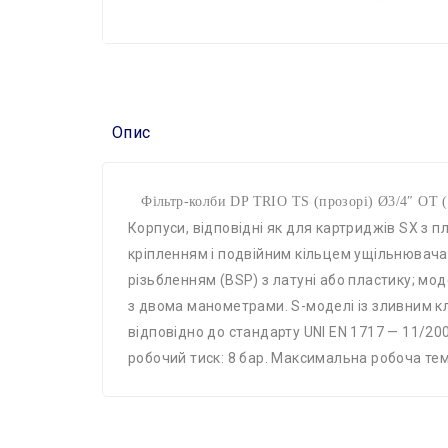
Опис
Фільтр-колби DP TRIO TS (прозорі) Ø3/4″ OT (лату
Корпуси, відповідні як для картриджів SX з
кріпленням і подвійним кільцем ущільнювача
різьбленням (BSP) з латуні або пластику; мо
з двома манометрами. S-моделі із зливним к
відповідно до стандарту UNI EN 1717 — 11/2
робочий тиск: 8 бар. Максимальна робоча темп