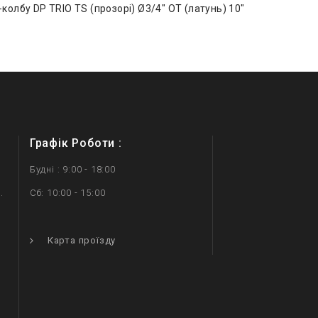
-колбу DP TRIO TS (прозорі) Ø3/4″ OT (латунь) 10″
Графік Роботи :
Будні : 9:00 - 18:00
.
Сб: 10:00 - 15:00
.
Карта проїзду