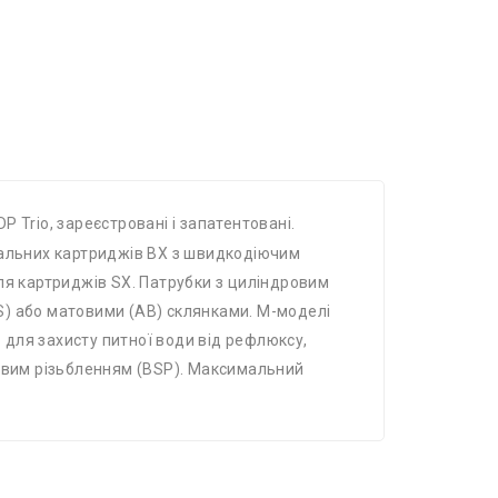
P Trio, зареєстровані і запатентовані.
іальних картриджів BX з швидкодіючим
ля картриджів SX. Патрубки з циліндровим
TS) або матовими (AB) склянками. M-моделі
для захисту питної води від рефлюксу,
ровим різьбленням (BSP). Максимальний