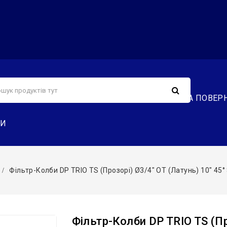
С
СЕРВІС
ДОСТАВКА ТА ОПЛАТА
ОБМІН ТА ПОВЕР
ТИ
Фільтр-Колби DP TRIO TS (прозорі) Ø3/4″ OT (латунь) 10″ 45° 8 B
Фільтр-Колби DP TRIO TS (пр