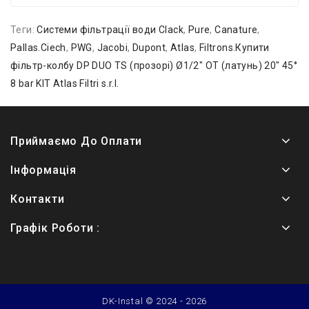
Теги:
Системи фільтрації води Clack
,
Pure
,
Canature
,
Pallas.Ciech
,
PWG
,
Jacobi
,
Dupont
,
Atlas
,
Filtrons.Купити
фільтр-колбу DP DUO TS (прозорі) Ø1/2″ OT (латунь) 20″ 45°
8 bar KIT Atlas Filtri s.r.l.
Приймаємо До Оплати
Інформація
Контакти
Графік Роботи :
DK-Instal © 2024 - 2026