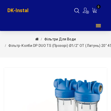
0
DK-Instal
Мій
кошик
Фільтри Для Води
Фільтр-Колби DP DUO TS (прозорі) Ø1/2″ OT (латунь) 20″ 45° 8 