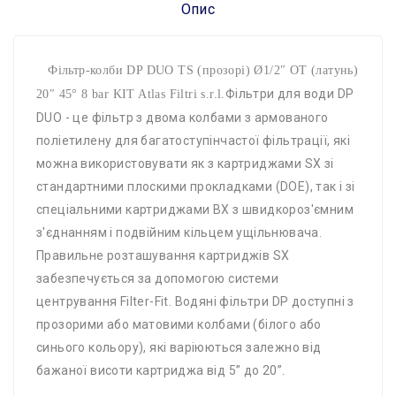
Опис
Фільтр-колби DP DUO TS (прозорі) Ø1/2″ OT (латунь)
Фільтри для води DP
20″ 45° 8 bar KIT Atlas Filtri s.r.l.
DUO - це фільтр з двома колбами з армованого
поліетилену для багатоступінчастої фільтрації, які
можна використовувати як з картриджами SX зі
стандартними плоскими прокладками (DOE), так і зі
спеціальними картриджами BX з швидкороз'ємним
з'єднанням і подвійним кільцем ущільнювача.
Правильне розташування картриджів SX
забезпечується за допомогою системи
центрування Filter-Fit. Водяні фільтри DP доступні з
прозорими або матовими колбами (білого або
синього кольору), які варіюються залежно від
бажаної висоти картриджа від 5” до 20”.