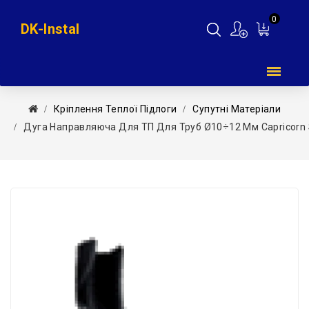
0
DK-Instal
Мій
кошик
Кріплення Теплої Підлоги
Супутні Матеріали
Дуга Направляюча Для ТП Для Труб Ø10÷12 Мм Capricorn 