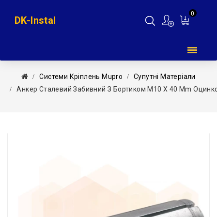
0
DK-Instal
Мій
кошик
Системи Кріплень Mupro
Супутні Матеріали
Анкер Сталевий Забивний З Бортиком М10 Х 40 Mm Оцин