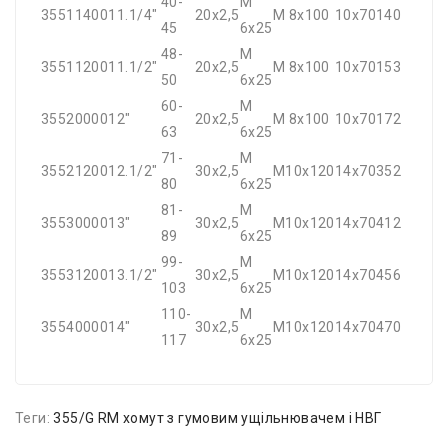
40-
M
355114001
1.1/4"
20x2,5
M 8x100
10x70
140
45
6x25
48-
M
355112001
1.1/2"
20x2,5
M 8x100
10x70
153
50
6x25
60-
M
355200001
2"
20x2,5
M 8x100
10x70
172
63
6x25
71-
M
355212001
2.1/2"
30x2,5
M10x120
14x70
352
80
6x25
81-
M
355300001
3"
30x2,5
M10x120
14x70
412
89
6x25
99-
M
355312001
3.1/2"
30x2,5
M10x120
14x70
456
103
6x25
110-
M
355400001
4"
30x2,5
M10x120
14x70
470
117
6x25
Теги:
355/G RM хомут з гумовим ущільнювачем і НВГ