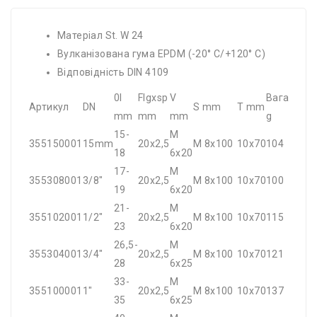
Матеріал St. W 24
Вулканізована гума EPDM (-20° C/+120° C)
Відповідність DIN 4109
0І
Flgxsp
V
Вага
Артикул
DN
S mm
T mm
mm
mm
mm
g
15-
M
355150001
15mm
20x2,5
M 8x100
10x70
104
18
6x20
17-
M
355308001
3/8"
20x2,5
M 8x100
10x70
100
19
6x20
21-
M
355102001
1/2"
20x2,5
M 8x100
10x70
115
23
6x20
26,5-
M
355304001
3/4"
20x2,5
M 8x100
10x70
121
28
6x25
33-
M
355100001
1"
20x2,5
M 8x100
10x70
137
35
6x25