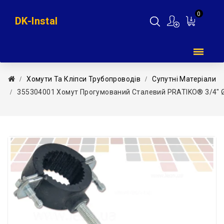
0
DK-Instal
Мій
кошик
Хомути Та Кліпси Трубопроводів
Супутні Матеріали
355304001 Хомут Прогумований Сталевий PRATIKO® 3/4″ 