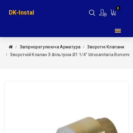
0
DK-Instal
Мій
кошик
Запірнорегулююча Арматура
Зворотні Клапани
Зворотній Клапан З Фільтром Ø1 1/4″ Idrosanitaria Bonomi