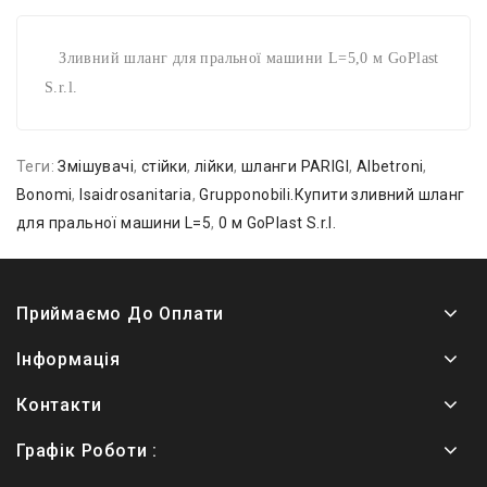
Зливний шланг для пральної машини L=5,0 м GoPlast
S.r.l.
Теги:
Змішувачі
,
стійки
,
лійки
,
шланги PARIGI
,
Albetroni
,
Bonomi
,
Isaidrosanitaria
,
Grupponobili.Купити зливний шланг
для пральної машини L=5
,
0 м GoPlast S.r.l.
Приймаємо До Оплати
Інформація
Контакти
Графік Роботи :