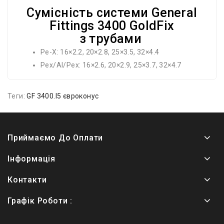
Сумісність системи General
Fittings 3400 GoldFix
з трубами
Pe-X: 16×2.2, 20×2.8, 25×3.5, 32×4.4
Pex/Al/Pex: 16×2.6, 20×2.9, 25×3.7, 32×4.7
Теги:
GF 3400.I5 євроконус
Приймаємо До Оплати
Інформація
Контакти
Графік Роботи :