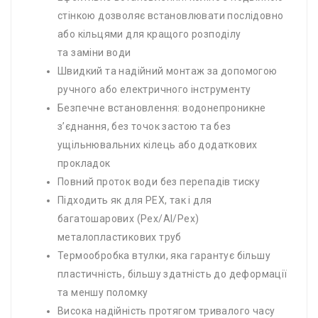
стінкою дозволяє встановлювати послідовно
або кільцями для кращого розподілу
та заміни води
Швидкий та надійний монтаж за допомогою
ручного або електричного інструменту
Безпечне встановлення: водонепроникне
з’єднання, без точок застою та без
ущільнювальних кілець або додаткових
прокладок
Повний проток води без перепадів тиску
Підходить як для PEX, так і для
багатошарових (Pex/Al/Pex)
металопластикових труб
Термообробка втулки, яка гарантує більшу
пластичність, більшу здатність до деформації
та меншу поломку
Висока надійність протягом тривалого часу