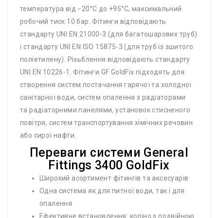
температура від −20°С до +95°С, максимальний
робочий тиск 10 бар. Фітинги відповідають
стандарту UNI EN 21000-3 (для багатошарових труб)
і стандарту UNI EN ISO 15875-3 (для труб із зшитого
поліетилену). Різьблення відповідають стандарту
UNI EN 10226-1. Фітинги GF GoldFix підходять для
створення систем постачання гарячої та холодної
санітарної води, систем опалення з радіаторами
та радіаторними панелями, установок стисненого
повітря, систем транспортування хімічних речовин
або сирої нафти.
Переваги системи General
Fittings 3400 GoldFix
Широкий асортимент фітингів та аксесуарів
Одна система як для питної води, так і для
опалення
Ефективне встановлення: коліно з подвійною