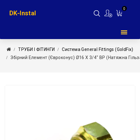
0
DK-Instal
Мій
кошик
ТРУБИ І ФІТИНГИ
Система General Fittings (GoldFix)
Збірний Елемент (євроконус) Ø16 X 3/4″ ВР (натяжна Гіль