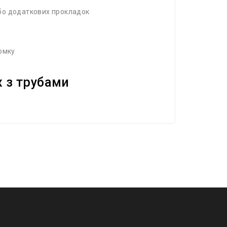
або додаткових прокладок
ломку
ix з трубами