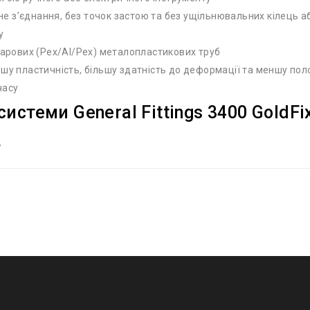
е з’єднання, без точок застою та без ущільнювальних кілець 
у
ошарових (Pex/Al/Pex) металопластикових труб
ьшу пластичність, більшу здатність до деформації та меншу по
часу
системи General Fittings 3400 GoldF
7