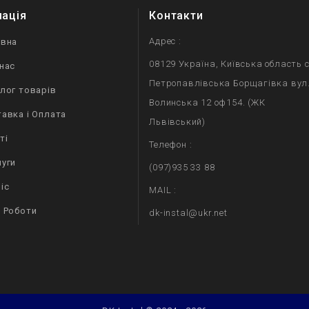
мація
Контакти
Адрес :
овна
08129 Україна, Київська область с
нас
Петропавлівська Борщагівка вул
лог товарів
Волинська 12 оф154. (ЖК
авка і Оплата
Львівський)
ті
Телефон :
уги
(097)935 33 88
іс
MAIL :
 Роботи
dk-instal@ukr.net