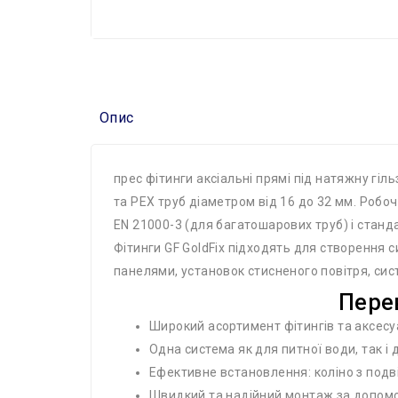
Опис
прес фітинги аксіальні прямі під натяжну г
та PEX труб діаметром від 16 до 32 мм. Робо
EN 21000-3 (для багатошарових труб) і станда
Фітинги GF GoldFix підходять для створення 
панелями, установок стисненого повітря, сис
Перев
Широкий асортимент фітингів та аксесу
Одна система як для питної води, так і
Ефективне встановлення: коліно з подв
Швидкий та надійний монтаж за допомо