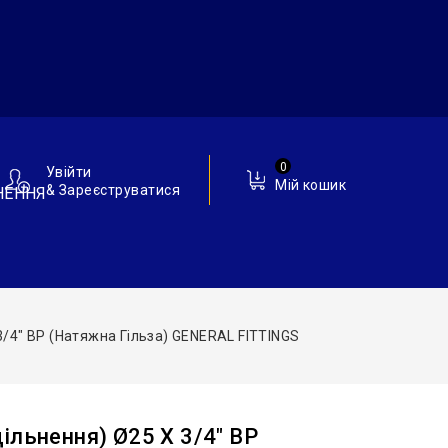
0
Увійти
Мій кошик
& Зареєструватися
НЕННЯ
3/4″ ВР (натяжна Гільза) GENERAL FITTINGS
ільнення) Ø25 X 3/4″ ВР