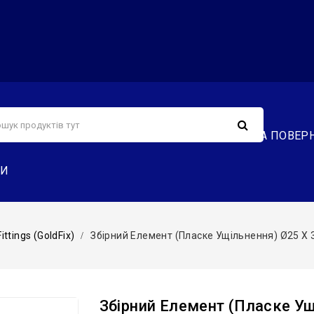
С
СЕРВІС
ДОСТАВКА ТА ОПЛАТА
ОБМІН ТА ПОВЕР
ТИ
ttings (GoldFix)
Збірний Елемент (пласке Ущільнення) Ø25 X 
Збірний Елемент (пласке Ущ