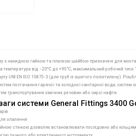
ільзу з накидною гайкою та пласкою шайбою призначені для мон
ча температура від −20°С до +95°С, максимальний робочий тиск 
рту UNI EN ISO 15875-3 (для труб із зшитого поліетилену). Різь
систем постачання гарячої та холодної санітарної води, систем
тем транспортування хімічних речовин або сирої нафти.
аги системи General Fittings 3400 G
арів
 для опалення
ійною стінкою дозволяє встановлювати послідовно або кільцям
гою ручного або електричного інструменту