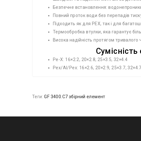
Безпечне встановлення: водонепроникн
Повний проток води без перепадів тиск
Підходить як для PEX, так і для багат
Термообробка втулки, яка гарантує біл
Висока надійність протягом тривалого 
Сумісність 
Pe-X: 16×2.2, 20×2.8, 25×3.5, 32×4.4
Pex/Al/Pex: 16×2.6, 20×2.9, 25×3.7, 32×4.
Теги:
GF 3400.C7 збірний елемент