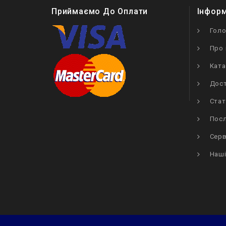
Приймаємо До Оплати
Інфор
Гол
Про 
Ката
Дост
Стат
Посл
Серв
Наші