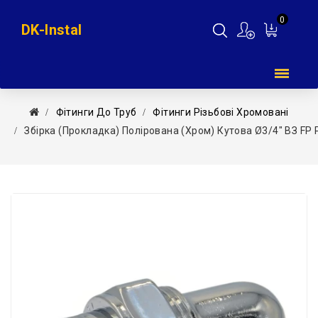
0
DK-Instal
Мій
кошик
Фітинги До Труб
Фітинги Різьбові Хромовані
Збірка (прокладка) Полірована (хром) Кутова Ø3/4″ ВЗ FP P