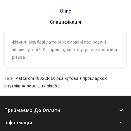
Опис
Специфікація
фітинги різьбові латунні хромовані поліровані
збірки кутові 90° з прокладкою внутрішня-зовнішня
різьба
Теги:
Pattaroni F802CR збірка кутова з прокладкою
внутрішня-зовнішня різьба
Приймаємо До Оплати
Інформація