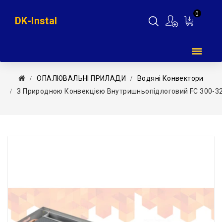
0
DK-Instal
Мій
кошик
ОПАЛЮВАЛЬНІ ПРИЛАДИ
Водяні Конвектори
З Природною Конвекцією Внутришньопідлоговий FC 300-32