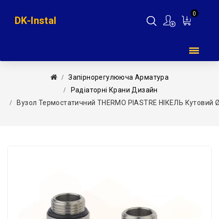
0
DK-Instal
Мій
кошик
Запірнорегулююча Арматура
Радіаторні Крани Дизайн
Вузол Термостатичний THERMO PIASTRE НІКЕЛЬ Кутовий Ø1/2″