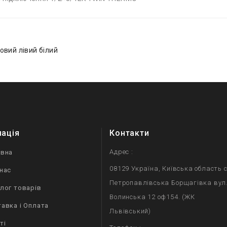
овий лівий білий
мація
Контакти
Адрес :
овна
08129 Україна, Київська область с
нас
Петропавлівська Борщагівка вул
лог товарів
Волинська 12 оф154. (ЖК
авка і Оплата
Львівський)
ті