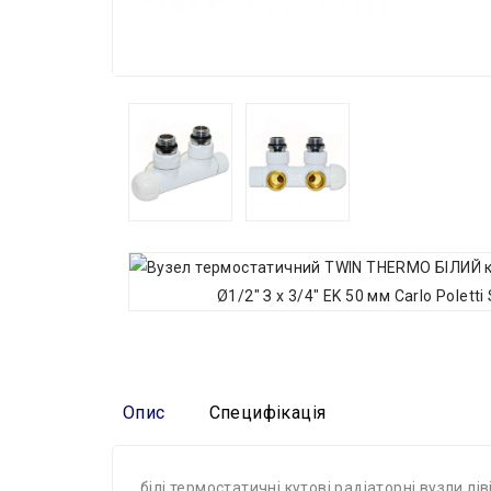
Опис
Специфікація
білі термостатичні кутові радіаторні вузли 