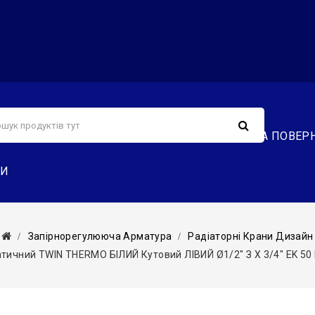
С
СЕРВІС
ДОСТАВКА ТА ОПЛАТА
ОБМІН ТА ПОВЕР
ТИ
Запірнорегулююча Арматура
Радіаторні Крани Дизайн
ичний TWIN THERMO БІЛИЙ Кутовий ЛІВИЙ Ø1/2″ З X 3/4″ EK 50 Мм