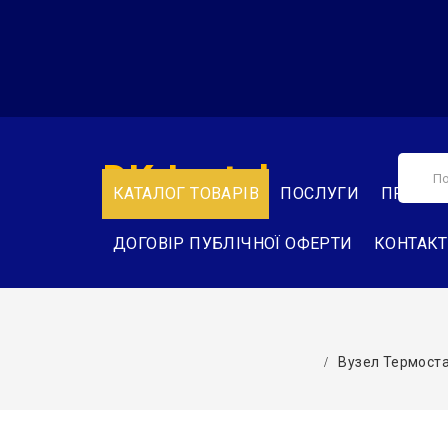
DK-Instal
КАТАЛОГ ТОВАРІВ
ПОСЛУГИ
ПРО НА
ДОГОВІР ПУБЛІЧНОЇ ОФЕРТИ
КОНТАК
Вузел Термостат