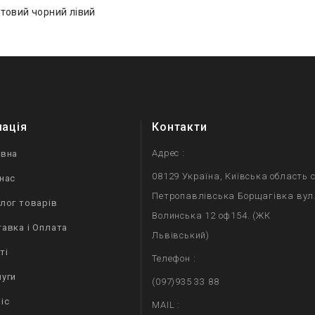
утовий чорний лівий
мація
Контакти
Адрес :
овна
08129 Україна, Київська область с
нас
Петропавлівська Борщагівка вул
лог товарів
Волинська 12 оф154. (ЖК
авка і Оплата
Львівський)
ті
Телефон :
уги
(097)935 33 88
іс
MAIL :