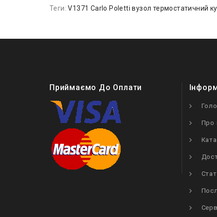
Теги:
V1371 Carlo Poletti вузол термостатичний к
Приймаємо До Оплати
Інфор
Гол
Про 
Ката
Дост
Стат
Посл
Серв