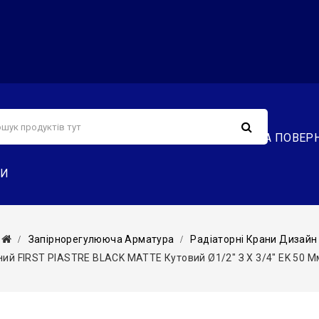
С
СЕРВІС
ДОСТАВКА ТА ОПЛАТА
ОБМІН ТА ПОВЕР
ТИ
Запірнорегулююча Арматура
Радіаторні Крани Дизайн
й FIRST PIASTRE BLACK MATTE Кутовий Ø1/2″ З X 3/4″ EK 50 Мм Л