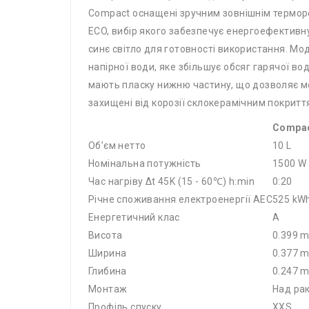
Compact оснащені зручним зовнішнім термо
ECO, вибір якого забезпечує енергоефективну
синє світло для готовності використання. Мод
напірної води, яке збільшує обсяг гарячої во
мають пласку нижню частину, що дозволяє мон
захищені від корозії склокерамічним покритт
Compac
Об’єм нетто
10 L
Номінальна потужність
1500 W
Час нагріву Δt 45K (15 - 60℃) h:min
0:20
Річне споживання електроенергії AEC
525 kW
Енергетичний клас
A
Bисота
0.399 
Ширина
0.377 
Глибина
0.247 
Монтаж
Над ра
Профіль спуску
XXS