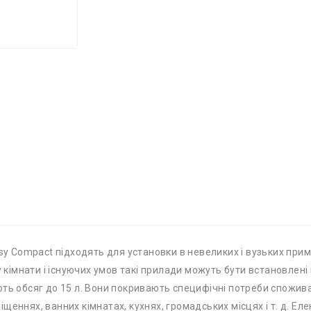
esy Compact підходять для установки в невеликих і вузьких при
у кімнати і існуючих умов такі прилади можуть бути встановлені
ть обсяг до 15 л. Вони покривають специфічні потреби споживач
еннях, ванних кімнатах, кухнях, громадських місцях і т. д. Елек