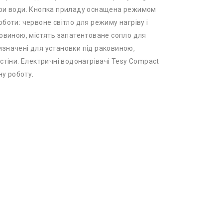
ри води. Кнопка приладу оснащена режимом
боти: червоне світло для режиму нагріву і
аковиною, містять запатентоване сопло для
ризначені для установки під раковиною,
стіни. Електричні водонагрівачі Tesy Compact
ну роботу.