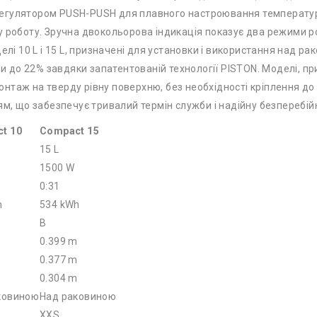
регулятором PUSH-PUSH для плавного настроювання температу
 роботу. Зручна двокольорова індикація показує два режими ро
елі 10 L і 15 L, призначені для установки і використання над р
ди до 22% завдяки запатентованій технології PISTON. Моделі, п
таж на тверду рівну поверхню, без необхідності кріплення до 
ям, що забезпечує тривалий термін служби і надійну безперебій
t 10
Compact 15
15 L
1500 W
0:31
h
534 kWh
B
m
0.399 m
m
0.377 m
m
0.304 m
ковиною
Над раковиною
XXS