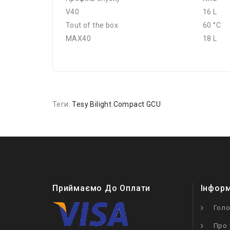
V40
16 L
Tout of the box
60 °C
MAX40
18 L
Теги:
Tesy Bilight Compact GCU
Приймаємо До Оплати
Інфор
Гол
Про 