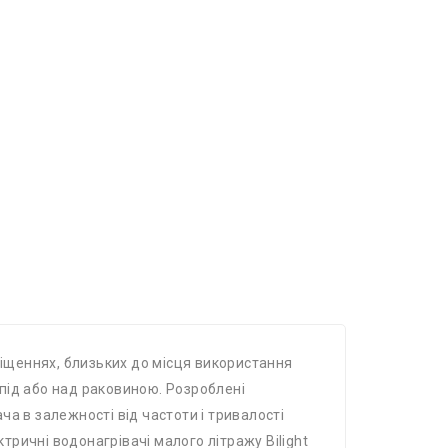
міщеннях, близьких до місця використання
 під або над раковиною. Розроблені
а в залежності від частоти і тривалості
тричні водонагрівачі малого літражу Bilight