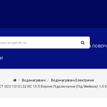
С
СЕРВІС
ДОСТАВКА ТА ОПЛАТА
ОБМІН ТА ПОВЕР
ТИ
Водонагрівачі
Водонагрівачі Електричні
T GCU 1515 L52 RC 15 Л Верхнє Підключення (під Мийкою) 1,5 