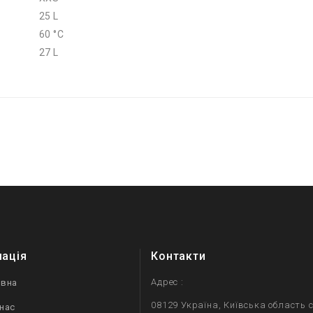
25 L
60 °C
27 L
мація
Контакти
Адрес :
овна
08129 Україна, Київська область с
нас