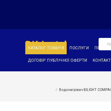
DK-Instal
КАТАЛОГ ТОВАРІВ
ПОСЛУГИ
ПРО НА
ДОГОВІР ПУБЛІЧНОЇ ОФЕРТИ
КОНТАК
Водонагрівач BILIGHT COMPAC