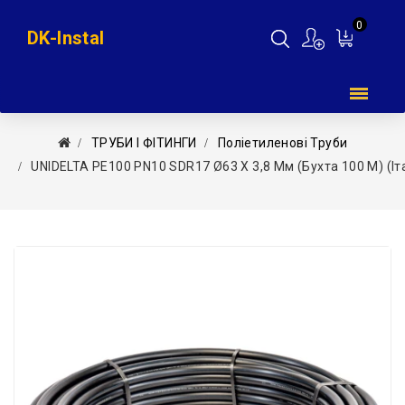
0
DK-Instal
Мій
кошик
ТРУБИ І ФІТИНГИ
Поліетиленові Труби
UNIDELTA PE100 PN10 SDR17 Ø63 Х 3,8 Мм (бухта 100 М) (Іт