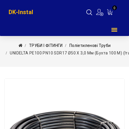
0
DK-Instal
Мій
кошик
ТРУБИ І ФІТИНГИ
Поліетиленові Труби
UNIDELTA PE100 PN10 SDR17 Ø50 Х 3,0 Мм (бухта 100 М) (Іт