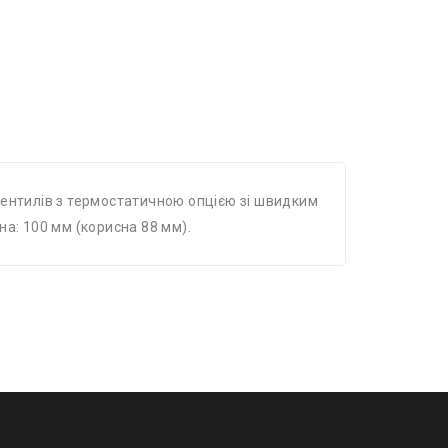
вентилів з термостатичною опцією зі швидким
а: 100 мм (корисна 88 мм).