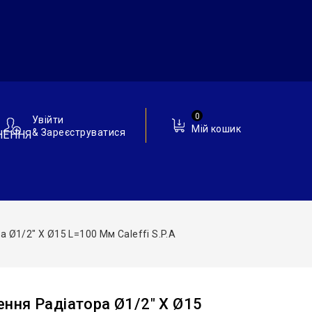
0
Увійти
Мій кошик
& Зареєструватися
НЕННЯ
Ø1/2″ Х Ø15 L=100 Мм Caleffi S.p.a
ння Радіатора Ø1/2″ Х Ø15