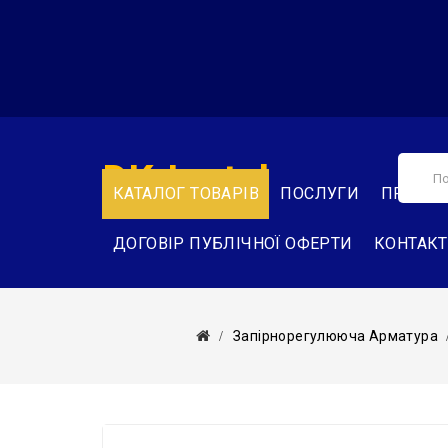
DK-Instal
КАТАЛОГ ТОВАРІВ
ПОСЛУГИ
ПРО НА
ДОГОВІР ПУБЛІЧНОЇ ОФЕРТИ
КОНТАК
Запірнорегулююча Арматура