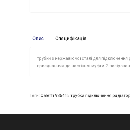
Опис
Специфікація
трубки з нержавіючої сталі для підключення
приєднанням до настінної муфти. З полірован
Теги:
Caleffi 936415 трубки підключення радіато