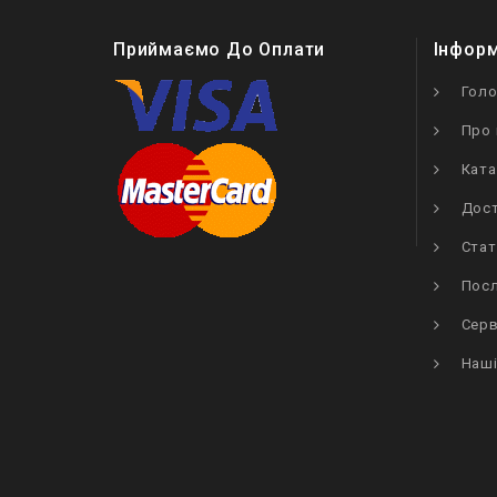
Приймаємо До Оплати
Інфор
Гол
Про 
Ката
Дост
Стат
Посл
Серв
Наші