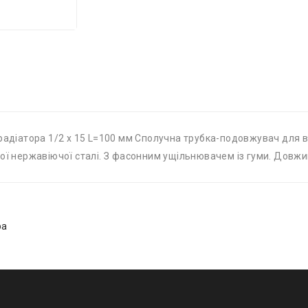
 радіатора 1/2 х 15 L=100 мм Сполучна трубка-подовжувач для 
ої нержавіючої сталі. З фасонним ущільнювачем із гуми. Довжин
ра