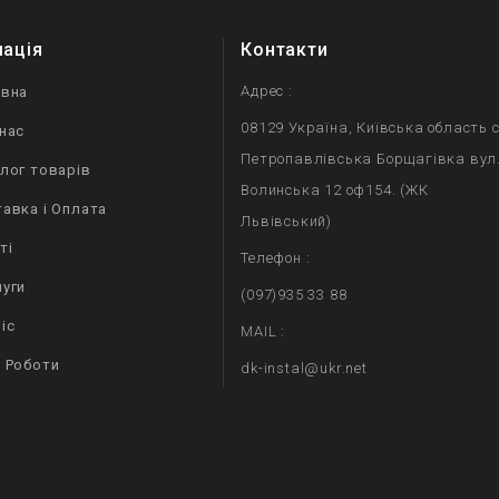
мація
Контакти
Адрес :
овна
08129 Україна, Київська область с
нас
Петропавлівська Борщагівка вул
лог товарів
Волинська 12 оф154. (ЖК
авка і Оплата
Львівський)
ті
Телефон :
уги
(097)935 33 88
іс
MAIL :
 Роботи
dk-instal@ukr.net