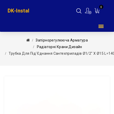
0
DK-Instal
Мій
кошик
Запірнорегулююча Арматура
Радіаторні Крани Дизайн
Трубка Для Під`єднання Сантехприладів Ø1/2″ X Ø15 L=140