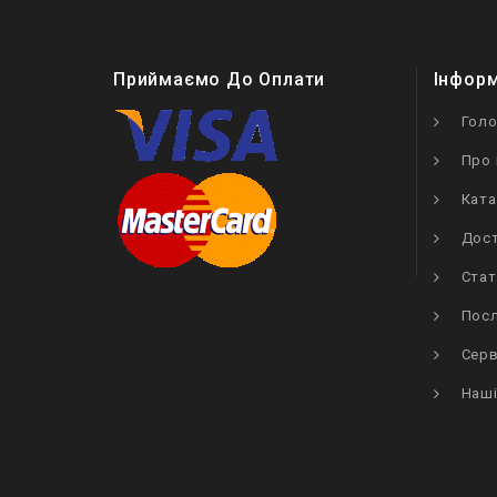
Приймаємо До Оплати
Інфор
Гол
Про 
Ката
Дост
Стат
Посл
Серв
Наші