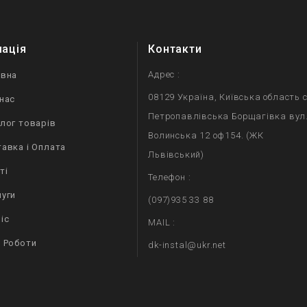
мація
Контакти
Адрес :
овна
08129 Україна, Київська область с
нас
Петропавлівська Борщагівка вул
лог товарів
Волинська 12 оф154. (ЖК
авка і Оплата
Львівський)
ті
Телефон :
уги
(097)935 33 88
іс
MAIL :
 Роботи
dk-instal@ukr.net