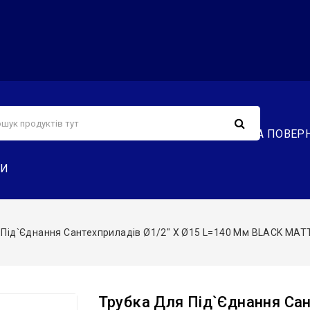
С
СЕРВІС
ДОСТАВКА ТА ОПЛАТА
ОБМІН ТА ПОВЕР
ТИ
Під`єднання Сантехприладів Ø1/2″ X Ø15 L=140 Мм BLACK MATTE 
Трубка Для Під`єднання Сан