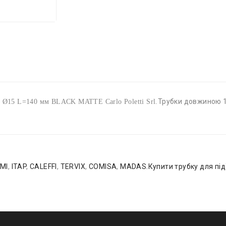
Трубки довжиною 1
 Ø15 L=140 мм BLACK MATTE Carlo Poletti Srl.
MI
,
ITAP
,
CALEFFI
,
TERVIX
,
COMISA
,
MADAS.Купити трубку для під