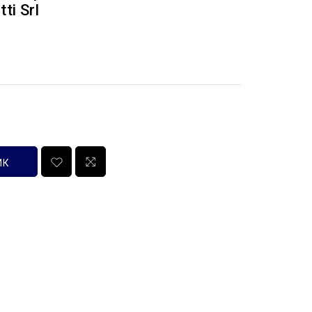
i Srl
ИК