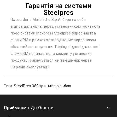
Гарантія на системи
Steelpres
Raccorderie Metalliche S.p.A. бере на себе
відповідальність перед установником, монтують
прес-системи Inoxpres і Steelpres виробництва
фірми RM в рамках затверджених виробником
областей застосування. Період відповідальності
фірми RM починається з моменту установки
продукту і закінчується не пізніше ніж через
10 років експлуатації.
Теги:
SteelPres 389 трійник з різьбою
Приймаємо До Оплати