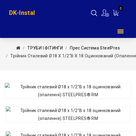
0
DK-Instal
Мій
кошик
ТРУБИ І ФІТИНГИ
Прес Система SteelPres
Трійник Сталевий Ø18 Х 1/2″В Х 18 Оцинкований (опален