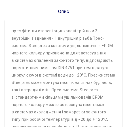
Опис
прес фітинги сталеві оцинковані трійники 2
внутрішні з'єднання - 1 внутрішня різьба Прес-
система Steelpres з кільцями ущільнювачів з EPDM
чорного кольору призначена для застосування
в системах опалення закритого типу, відповідають
нормативним вимогам DIN 4751 при температурі
циркулюючої в системі води до 120°C. Прес-система
Steelpres може монтуватися як на стінах будівель,
так і всередині стін. Прес-система Steelpres
зі стандартними кільцями ущільнювачів EPDM
чорного кольору може застосовуватися також
в системах охолодження і заморозки закритого
типу при робочої температурі від −20 до + 120°C,
при використанні прес-фітингів. Для застосування