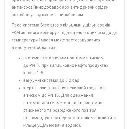
антикорозійних добавок або антифризних рідин
потрібне узгодження з виробником.
Прес-система Steelpres з кільцями ущільнювачів
FKM зеленого кольору з підвищеною стійкістю до дії
температури і масел може застосовуватися
в наступних областях:
системи зі стисненим повітрям з тиском
до PN 16 при залишкових нафтопродуктах
класів 1-5
вакуумні системи до 0,2 бар
інертні гази (напр. вуглекислий газ, азот)
з тиском до PN 16. Для одержання
оптимальної герметичності в системах
стисненого та розрідженого повітря
(рекомендується перед монтажем зволожити
кільце ущільнювача водою).