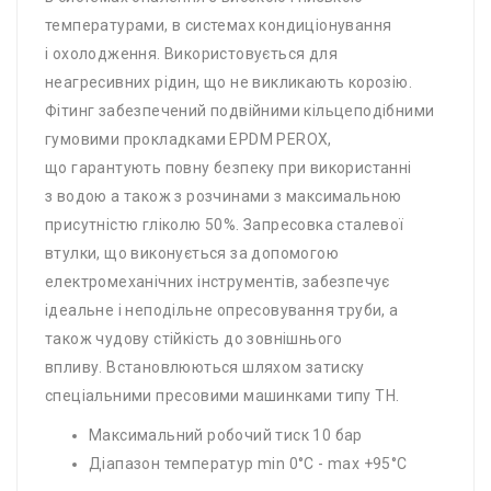
температурами, в системах кондиціонування
і охолодження. Використовується для
неагресивних рідин, що не викликають корозію.
Фітинг забезпечений подвійними кільцеподібними
гумовими прокладками EPDM PEROX,
що гарантують повну безпеку при використанні
з водою а також з розчинами з максимальною
присутністю гліколю 50%. Запресовка сталевої
втулки, що виконується за допомогою
електромеханічних інструментів, забезпечує
ідеальне і неподільне опресовування труби, а
також чудову стійкість до зовнішнього
впливу. Встановлюються шляхом затиску
спеціальними пресовими машинками типу TH.
Максимальний робочий тиск 10 бар
Діапазон температур min 0°C - max +95°C