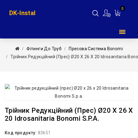
0
DK-Instal
Мій
кошик
Фітинги До Труб
Пресова Система Bonomi
Трійник Редукційний (прес) Ø20 Х 26 Х 20 Idrosanitaria Bono
Трійник Редукційний (прес) Ø20 Х 26 Х
20 Idrosanitaria Bonomi S.p.a.
Код продукту:
83651