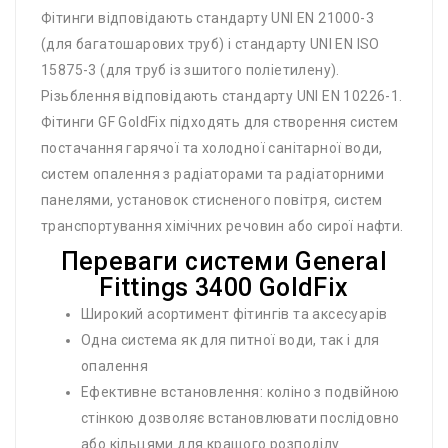
Фітинги відповідають стандарту UNI EN 21000-3
(для багатошарових труб) і стандарту UNI EN ISO
15875-3 (для труб із зшитого поліетилену).
Різьблення відповідають стандарту UNI EN 10226-1.
Фітинги GF GoldFix підходять для створення систем
постачання гарячої та холодної санітарної води,
систем опалення з радіаторами та радіаторними
панелями, установок стисненого повітря, систем
транспортування хімічних речовин або сирої нафти.
Переваги системи General
Fittings 3400 GoldFix
Широкий асортимент фітингів та аксесуарів
Одна система як для питної води, так і для
опалення
Ефективне встановлення: коліно з подвійною
стінкою дозволяє встановлювати послідовно
або кільцями для кращого розподілу