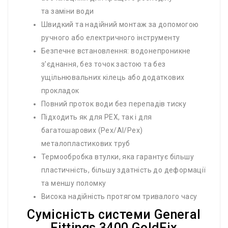
та заміни води
Швидкий та надійний монтаж за допомогою
ручного або електричного інструменту
Безпечне встановлення: водонепроникне
з’єднання, без точок застою та без
ущільнювальних кілець або додаткових
прокладок
Повний проток води без перепадів тиску
Підходить як для PEX, так і для
багатошарових (Pex/Al/Pex)
металопластикових труб
Термообробка втулки, яка гарантує більшу
пластичність, більшу здатність до деформації
та меншу поломку
Висока надійність протягом тривалого часу
Сумісність системи General
Fittings 3400 GoldFix