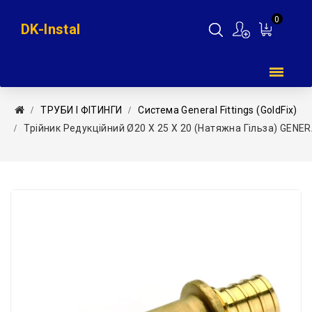
0
DK-Instal
Мій
кошик
ТРУБИ І ФІТИНГИ
Система General Fittings (GoldFix)
Трійник Редукційний Ø20 Х 25 Х 20 (натяжна Гільза) GENER