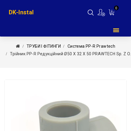
0
DK-Instal
Мій
кошик
ТРУБИ І ФІТИНГИ
Система PP-R Prawtech
Трійник PP-R Редукційний Ø50 X 32 X 50 PRAWTECH Sp. Z O.