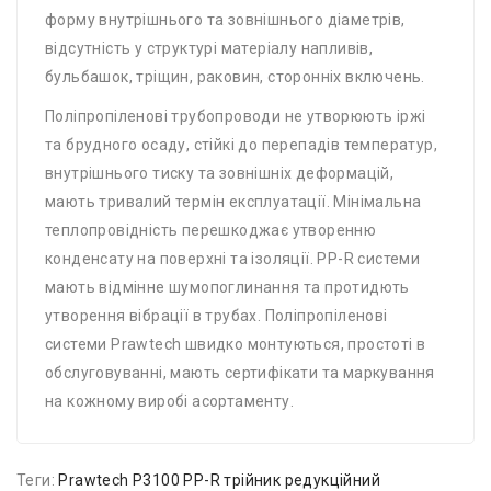
форму внутрішнього та зовнішнього діаметрів,
відсутність у структурі матеріалу напливів,
бульбашок, тріщин, раковин, сторонніх включень.
Поліпропіленові трубопроводи не утворюють іржі
та брудного осаду, стійкі до перепадів температур,
внутрішнього тиску та зовнішніх деформацій,
мають тривалий термін експлуатації. Мінімальна
теплопровідність перешкоджає утворенню
конденсату на поверхні та ізоляції. PP-R системи
мають відмінне шумопоглинання та протидють
утворення вібрації в трубах. Поліпропіленові
системи Prawtech швидко монтуються, простоті в
обслуговуванні, мають сертифікати та маркування
на кожному виробі асортаменту.
Теги:
Prawtech P3100 PP-R трійник редукційний