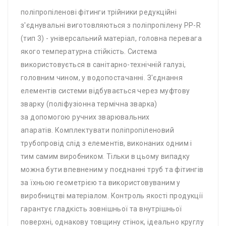
поліпропіленові фітинги трійники редукційні
з'єднувальні виготовляються з поліпропілену PP-R
(тип 3) - універсальний матеріал, головна перевага
якого температурна стійкість. Система
використовується в санітарно-технічній галузі,
головним чином, у водопостачанні. З'єднання
елементів системи відбувається через муфтову
зварку (поліфузіонна термічна зварка)
за допомогою ручних зварювальних
апаратів. Комплектувати поліпропіленовий
трубопровід слід з елементів, виконаних одним і
тим самим виробником. Тільки в цьому випадку
можна бути впевненим у поєднанні труб та фітингів
за їхньою геометрією та використовуваним у
виробництві матеріалом. Контроль якості продукції
гарантує гладкість зовнішньої та внутрішньої
поверхні, однакову товщину стінок, ідеально круглу