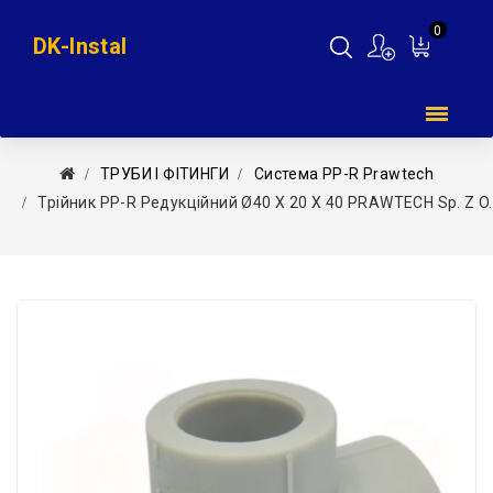
0
DK-Instal
Мій
кошик
ТРУБИ І ФІТИНГИ
Система PP-R Prawtech
Трійник PP-R Редукційний Ø40 X 20 X 40 PRAWTECH Sp. Z O.