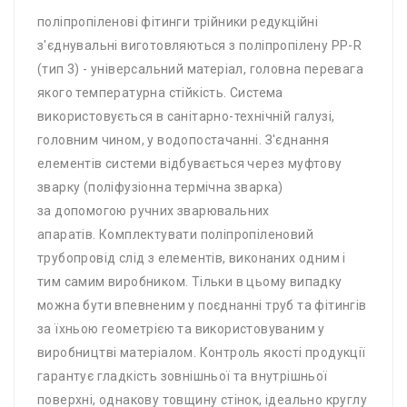
поліпропіленові фітинги трійники редукційні
з'єднувальні виготовляються з поліпропілену PP-R
(тип 3) - універсальний матеріал, головна перевага
якого температурна стійкість. Система
використовується в санітарно-технічній галузі,
головним чином, у водопостачанні. З'єднання
елементів системи відбувається через муфтову
зварку (поліфузіонна термічна зварка)
за допомогою ручних зварювальних
апаратів. Комплектувати поліпропіленовий
трубопровід слід з елементів, виконаних одним і
тим самим виробником. Тільки в цьому випадку
можна бути впевненим у поєднанні труб та фітингів
за їхньою геометрією та використовуваним у
виробництві матеріалом. Контроль якості продукції
гарантує гладкість зовнішньої та внутрішньої
поверхні, однакову товщину стінок, ідеально круглу