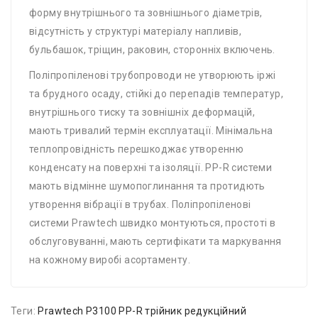
форму внутрішнього та зовнішнього діаметрів,
відсутність у структурі матеріалу напливів,
бульбашок, тріщин, раковин, сторонніх включень.
Поліпропіленові трубопроводи не утворюють іржі
та брудного осаду, стійкі до перепадів температур,
внутрішнього тиску та зовнішніх деформацій,
мають тривалий термін експлуатації. Мінімальна
теплопровідність перешкоджає утворенню
конденсату на поверхні та ізоляції. PP-R системи
мають відмінне шумопоглинання та протидють
утворення вібрації в трубах. Поліпропіленові
системи Prawtech швидко монтуються, простоті в
обслуговуванні, мають сертифікати та маркування
на кожному виробі асортаменту.
Теги:
Prawtech P3100 PP-R трійник редукційний