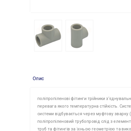
Опис
поліпропіленові фітинги трійники з'єднувальн
перевага якого температурна стійкість. Сист
системи відбувається через муфтову зварку 
поліпропіленовий трубопровід слід з елемен
труб та фітингів за їхньою геометрією та вик