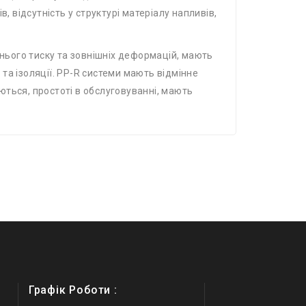
, відсутність у структурі матеріалу напливів,
шнього тиску та зовнішніх деформацій, мають
та ізоляції. PP-R системи мають відмінне
ться, простоті в обслуговуванні, мають
Графік Роботи :