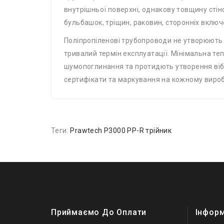
внутрішньої поверхні, однакову товщину стіно
бульбашок, тріщин, раковин, сторонніх включ
Поліпропіленові трубопроводи не утворюють і
тривалий термін експлуатації. Мінімальна те
шумопоглинання та протидють утворення вібр
сертифікати та маркування на кожному вироб
Теги:
Prawtech P3000 PP-R трійник
Приймаємо До Оплати
Інфор