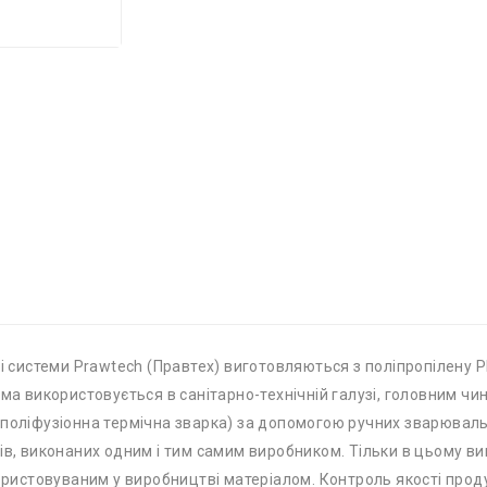
і системи Prawtech (Правтех) виготовляються з поліпропілену PP
ема використовується в санітарно-технічній галузі, головним чи
(поліфузіонна термічна зварка) за допомогою ручних зварювал
тів, виконаних одним і тим самим виробником. Тільки в цьому в
ористовуваним у виробництві матеріалом. Контроль якості проду