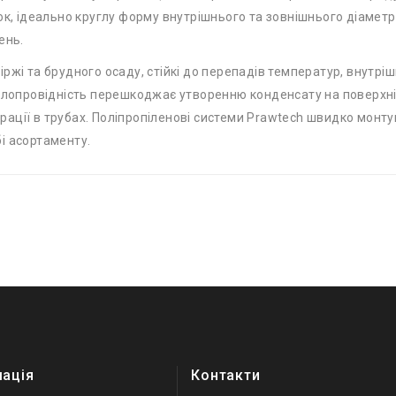
к, ідеально круглу форму внутрішнього та зовнішнього діаметрів
ень.
ржі та брудного осаду, стійкі до перепадів температур, внутрі
плопровідність перешкоджає утворенню конденсату на поверхні 
ації в трубах. Поліпропіленові системи Prawtech швидко монтую
і асортаменту.
мація
Контакти