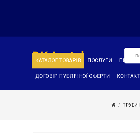
DK-Instal
КАТАЛОГ ТОВАРІВ
ПОСЛУГИ
ПРО НА
ДОГОВІР ПУБЛІЧНОЇ ОФЕРТИ
КОНТАК
ТРУБИ І