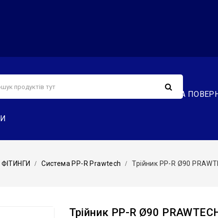
С
СЕРВІС
ДОСТАВКА ТА ОПЛАТА
ОБМІН ТА ПОВЕР
ТИ
 ФІТИНГИ
Система PP-R Prawtech
Трійник PP-R Ø90 PRAWTE
Трійник PP-R Ø90 PRAWTECH 