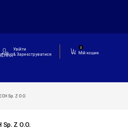
0
Увійти
Мій кошик
& Зареєструватися
НЕННЯ
CH Sp. Z O.o.
Sp. Z O.o.