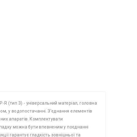
-R (тип 3) - універсальний матеріал, головна
ном, у водопостачанні. З'єднання елементів
ьних апаратів. Комплектувати
ипадку можна бути впевненим у поєднанні
кції гарантує гладкість зовнішньої та